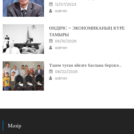
Posted
12/07/2023
on
Author
admin
ӨНДІРІС – ЭКОНОМИКАНЫҢ КҮРЕ
ТАМЫРЫ
Posted
06/10/2026
on
Author
admin
Үшем туған әйелге баспана берілсе…
Posted
08/22/2025
on
Author
admin
Мәзір