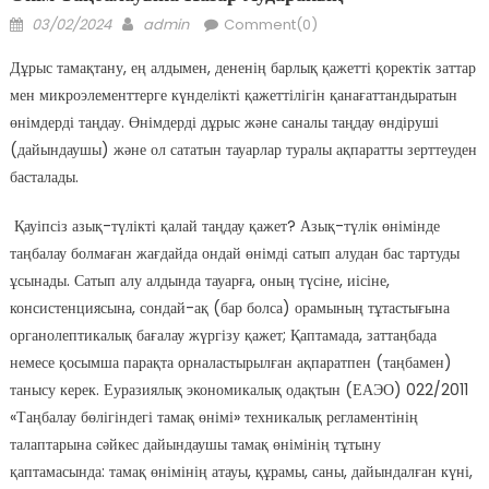
Posted
Author
03/02/2024
admin
Comment(0)
on
Дұрыс тамақтану, ең алдымен, дененің барлық қажетті қоректік заттар
мен микроэлементтерге күнделікті қажеттілігін қанағаттандыратын
өнімдерді таңдау. Өнімдерді дұрыс және саналы таңдау өндіруші
(дайындаушы) және ол сататын тауарлар туралы ақпаратты зерттеуден
басталады.
Қауіпсіз азық-түлікті қалай таңдау қажет? Азық-түлік өнімінде
таңбалау болмаған жағдайда ондай өнімді сатып алудан бас тартуды
ұсынады. Сатып алу алдында тауарға, оның түсіне, иісіне,
консистенциясына, сондай-ақ (бар болса) орамының тұтастығына
органолептикалық бағалау жүргізу қажет; Қаптамада, заттаңбада
немесе қосымша парақта орналастырылған ақпаратпен (таңбамен)
танысу керек. Еуразиялық экономикалық одақтын (ЕАЭО) 022/2011
«Таңбалау бөлігіндегі тамақ өнімі» техникалық регламентінің
талаптарына сәйкес дайындаушы тамақ өнімінің тұтыну
қаптамасында: тамақ өнімінің атауы, құрамы, саны, дайындалған күні,