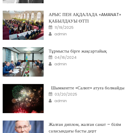
АРЫС ПЕН АҚДАЛАДА «AMANAT»
ҚАБЫЛДАУЫ ӨТТІ
Posted
11/19/2025
on
Author
admin
Тұрмысты бірге жақсартайық
Posted
04/16/2024
on
Author
admin
Шымкентте «Салют» атуға болмайды
Posted
03/20/2025
on
Author
admin
Жалған диплом, жалған санат – білім
саласындағы басты дерт