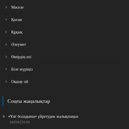
Мәселе
Қоғам
Құқық
Әлеумет
Өмірдің өзі
Біле жүріңіз
Оқшау ой
Соңғы жаңалықтар
«Ұят боладыны» үйретуден жалықпаңыз
08/06/2026