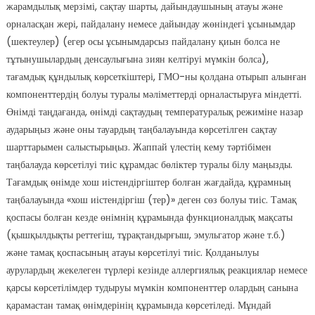
жарамдылық мерзімі, сақтау шарты, дайындаушының атауы және
орналасқан жері, пайдалану немесе дайындау жөніндегі ұсынымдар
(шектеулер) (егер осы ұсынымдарсыз пайдалану қиын болса не
тұтынушылардың денсаулығына зиян келтіруі мүмкін болса),
тағамдық құндылық көрсеткіштері, ГМО-ны қолдана отырып алынған
компоненттердің болуы туралы мәліметтерді орналастыруға міндетті.
Өнімді таңдағанда, өнімді сақтаудың температуралық режиміне назар
аударыңыз және оны тауардың таңбалауында көрсетілген сақтау
шарттарымен салыстырыңыз. Жаппай үлестің кему тәртібімен
таңбалауда көрсетілуі тиіс құрамдас бөліктер туралы білу маңызды.
Тағамдық өнімде хош иістендіргіштер болған жағдайда, құрамның
таңбалауында «хош иістендіргіш (тер)» деген сөз болуы тиіс. Тамақ
қоспасы болған кезде өнімнің құрамында функционалдық мақсаты
(қышқылдықты реттегіш, тұрақтандырғыш, эмульгатор және т.б.)
және тамақ қоспасының атауы көрсетілуі тиіс. Қолданылуы
аурулардың жекелеген түрлері кезінде аллергиялық реакциялар немесе
қарсы көрсетілімдер тудыруы мүмкін компоненттер олардың санына
қарамастан тамақ өнімдерінің құрамында көрсетіледі. Мұндай