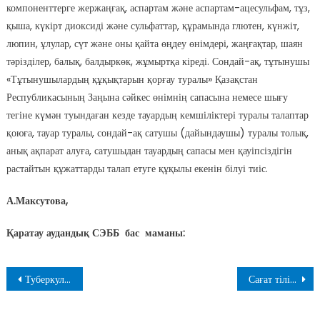
компоненттерге жержаңғақ, аспартам және аспартам-ацесульфам, тұз,
қыша, күкірт диоксиді және сульфаттар, құрамында глютен, күнжіт,
люпин, ұлулар, сүт және оны қайта өңдеу өнімдері, жаңғақтар, шаян
тәрізділер, балық, балдыркөк, жұмыртқа кіреді. Сондай-ақ, тұтынушы
«Тұтынушылардың құқықтарын қорғау туралы» Қазақстан
Республикасының Заңына сәйкес өнімнің сапасына немесе шығу
тегіне күмән туындаған кезде тауардың кемшіліктері туралы талаптар
қоюға, тауар туралы, сондай-ақ сатушы (дайындаушы) туралы толық,
анық ақпарат алуға, сатушыдан тауардың сапасы мен қауіпсіздігін
растайтын құжаттарды талап етуге құқылы екенін білуі тиіс.
А.Максутова,
Қаратау аудандық СЭББ б
ас маманы:
Навигация
Туберкулездің алдын алуға болады
Сағат тілі ғана емес, туған күніміз де ауысып кетті…
по