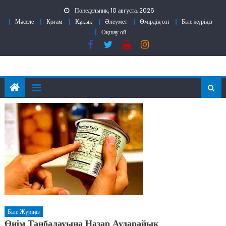
Skip
Понедельник, 10 августа, 2026
to
Мәселе
Қоғам
Құқық
Әлеумет
Өмірдің өзі
Біле жүріңіз
content
Оқшау ой
Біле Жүріңіз
Өнім Таңбалауына Назар Аударайық