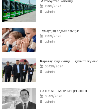
Автобустар көбейді
Posted
10/01/2024
on
Author
admin
Тұмаудың алдын алыңыз
Posted
10/19/2023
on
Author
admin
Қаратау ауданында – қауырт жұмыс
Posted
05/29/2024
on
Author
admin
САНЖАР -МЭР КЕҢЕСШІСІ
Posted
05/13/2026
on
Author
admin