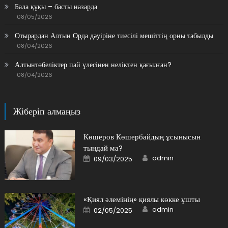
Бала құқы – басты назарда
08/05/2026
Отырардан Алтын Орда дәуіріне тиесілі мешіттің орны табылды
08/04/2026
Алтынтөбеліктер пай үлесінен неліктен қағылған?
08/04/2026
Жіберіп алмаңыз
Көшеров Көшербайдың ұсынысын
тыңдай ма?
Author
Posted
admin
09/03/2025
on
«Қиял әлемінің» қиялы көкке ұшты
Author
Posted
admin
02/05/2025
on