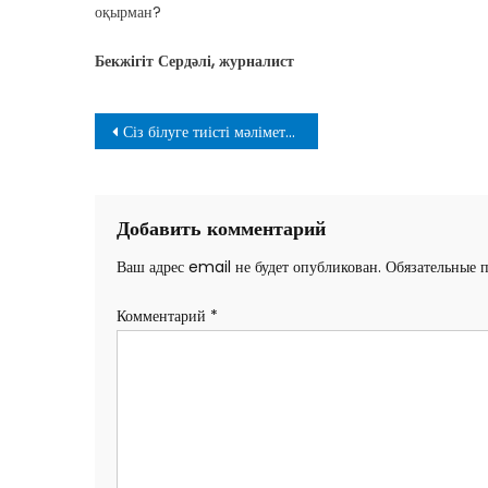
оқырман?
Бекжігіт Сердәлі
, журналист
Навигация
Сіз білуге тиісті мәліметтер
по
записям
Добавить комментарий
Ваш адрес email не будет опубликован.
Обязательные 
Комментарий
*