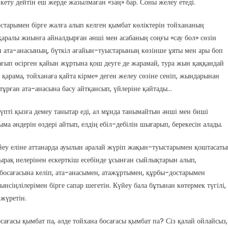
ету дейтін еш жерде жазылмаған «заң» бар. Соны желеу етеді.
 достарымен бірге жалға алып келген қымбат көліктерін тойхананың
 қаралы жиынға айналдырған әнші мен асабаның соңғы «сау бол» сөзін
н ата-анасының, бүткіл ағайын-туыстарының көзінше ұяты мен ары боп
ғып өсірген қайын жұртына қош деуге де жарамай, тура жын қаққандай
қарама, тойханаға қайта кірме» деген желеу сөзіне сеніп, жындарынан
тұрған ата-анасына басу айтқансып, үйлеріне қайтады…
күпті қызға демеу танытар еді, ал мұнда танымайтын әнші мен биші
а әндерін өздері айтып, елдің ебіл-дебілін шығарып, берекесін алады.
Күйеу еліне аттанарда ауылын аралай жүріп жақын-туыстарымен қоштасаты
рақ иелерінен ескерткіш есебінде ұсынған сыйлықтарын алып,
босағасына келіп, ата-анасымен, атажұртымен, құрбы-достарымен
нсіңлілерімен бірге сапар шегетін. Күйеу бала бұтынан көтермек түгілі,
жүретін.
сағасы қымбат па, әлде тойхана босағасы қымбат па? Сіз қалай ойлайсыз,