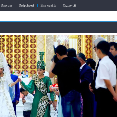
Әлеумет
Өмірдің өзі
Біле жүріңіз
Оқшау ой