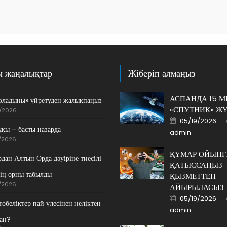
ы жаңалықтар
Жіберіп алмаңыз
АСПАНДА 15 
оладыны» үйретуден жалықпаңыз
«СПУТНИК» Ж
/2026
Posted
05/19/2026
on
ұқы – басты назарда
admin
/2026
ҚҰМАР ОЙЫНҒ
дан Алтын Орда дәуіріне тиесілі
ҚАТЫССАҢЫЗ
ің орны табылды
ҚЫЗМЕТТЕН
/2026
АЙЫРЫЛАСЫЗ
Posted
05/19/2026
on
өбеліктер пай үлесінен неліктен
admin
ан?