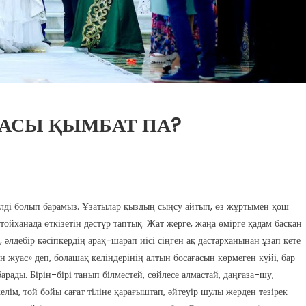
АСЫ ҚЫМБАТ ПА?
елді болып барамыз. Ұзатылар қыздың сыңсу айтып, өз жұртымен қош
тойханада өткізетін дәстүр таптық. Жат жерге, жаңа өмірге қадам басқан
әлдебір кәсіпкердің арақ-шарап иісі сіңген ақ дастарханынан ұзап кете
н жуас» деп, болашақ келіндерінің алтын босағасын көрмеген күйі, бар
арады. Бірін-бірі танып білместей, сөйлесе алмастай, даңғаза-шу,
елім, той бойы сағат тіліне қарағыштап, әйтеуір шулы жерден тезірек