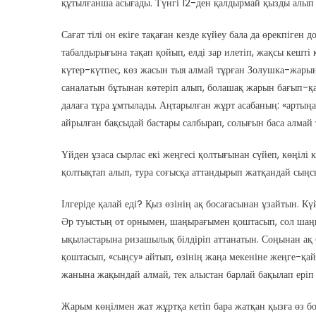
құтылғанша асығады. Түнгі 12-ден қалдырмай қызды алып к
Сағат тілі он екіге тақаған кезде күйеу бала да өрекпіген
табалдырығына тақап қойып, елді зар илетіп, жақсы кешті
күтер-күтпес, көз жасын тыя алмай тұрған Золушка-жары
саналатын бұтынан көтеріп алып, болашақ жарын бағып-қа
далаға тұра ұмтылады. Аңтарылған жұрт асабаның: «артыңа 
айрылған бақсыдай бастары салбырап, солығын баса алмай 
Үйден ұзаса сырлас екі жеңгесі қолтығынан сүйеп, көңілі 
қолтықтап алып, тура соғысқа аттандырып жатқандай сыңсым
Ілгеріде қалай еді? Қыз өзінің ақ босағасынан ұзайтын. 
Әр туыстың от орнымен, шаңырағымен қоштасып, сол шаңы
ықыластарына ризашылық білдіріп аттанатын. Соңынан ақ 
қоштасып, «сыңсу» айтып, өзінің жаңа мекеніне жеңге-қайы
жанына жақындай алмай, тек алыстан барлай бақылап еріп 
Жарым көңілмен жат жұртқа кетіп бара жатқан қызға өз бо