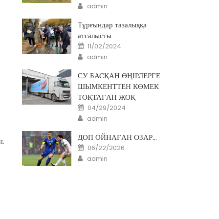
Author
admin
Тұрғындар тазалыққа
атсалысты
Posted
11/02/2024
on
Author
admin
СУ БАСҚАН ӨҢІРЛЕРГЕ
ШЫМКЕНТТЕН КӨМЕК
ТОҚТАҒАН ЖОҚ
Posted
04/29/2024
on
Author
admin
ДОП ОЙНАҒАН ОЗАР…
н.
Posted
06/22/2026
on
Author
admin