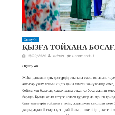
Оқшау Ой
ҚЫЗҒА ТОЙХАНА БОСАҒ
Posted
Author
01/09/2024
admin
Comment(0)
on
Оқшау ой
Жаһанданамыз деп, дәстүрдің озығына емес, тозығына тәу
айтысар ұзату тойын кіндік қаны тамған жанұясында емес, 
бойжеткен балалық қызық шағы өткен өз босағасынан емес, 
барады. Қызды алып кетуге келген құдалар да «қонақ қойда
бата-ниеттерін тойханаға төгіп, жарымжан көңілмен кете б
даңғырақтан бастары қазандай болып, ішкені ірің, жегені ж