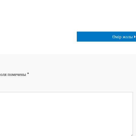
Өмір жолы
поля помечены
*