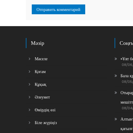
Мәзір
Соңғ
Мәселе
«Ұят б
08/06
Қоғам
Бала қ
08/05
Құқық
Отырар
Әлеумет
мешітт
08/04
Өмірдің өзі
Алтынт
Біле жүріңіз
қағылғ