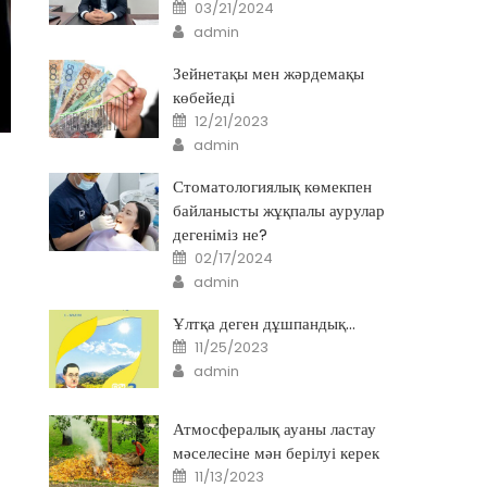
Posted
03/21/2024
on
Author
admin
Зейнетақы мен жәрдемақы
көбейеді
Posted
12/21/2023
on
Author
admin
Стоматологиялық көмекпен
байланысты жұқпалы аурулар
дегеніміз не?
Posted
02/17/2024
on
Author
admin
Ұлтқа деген дұшпандық…
Posted
11/25/2023
on
Author
admin
Атмосфералық ауаны ластау
мәселесіне мән берілуі керек
Posted
11/13/2023
on