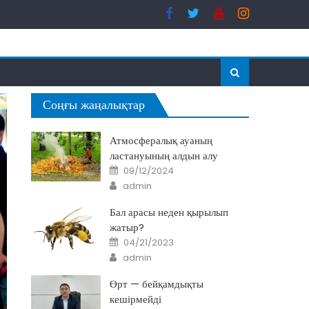
Соңғы жаңалықтар
Атмосфералық ауаның
ластануының алдын алу
Posted
09/12/2024
on
Author
admin
Бал арасы неден қырылып
жатыр?
Posted
04/21/2023
on
Author
admin
Өрт — бейқамдықты
кешірмейді