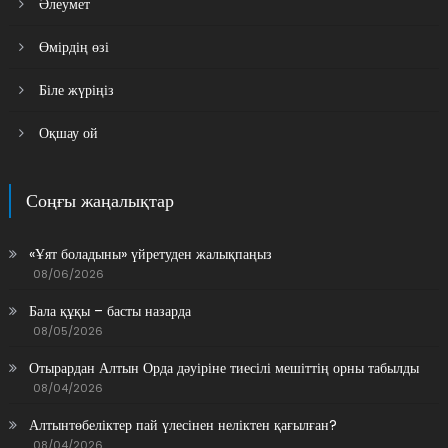
Әлеумет
Өмірдің өзі
Біле жүріңіз
Оқшау ой
Соңғы жаңалықтар
«Ұят боладыны» үйретуден жалықпаңыз
08/06/2026
Бала құқы – басты назарда
08/05/2026
Отырардан Алтын Орда дәуіріне тиесілі мешіттің орны табылды
08/04/2026
Алтынтөбеліктер пай үлесінен неліктен қағылған?
08/04/2026