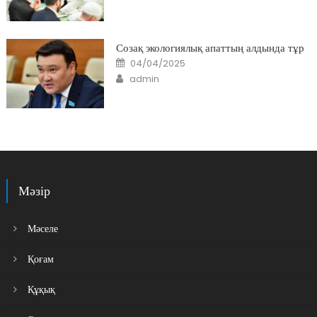
Созақ экологиялық апаттың алдында тұр
Posted
04/04/2025
on
Author
admin
Мәзір
Мәселе
Қоғам
Құқық