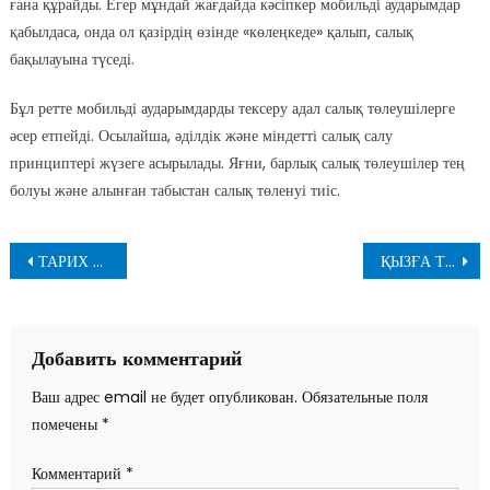
ғана құрайды. Егер мұндай жағдайда кәсіпкер мобильді аударымдар
қабылдаса, онда ол қазірдің өзінде «көлеңкеде» қалып, салық
бақылауына түседі.
Бұл ретте мобильді аударымдарды тексеру адал салық төлеушілерге
әсер етпейді. Осылайша, әділдік және міндетті салық салу
принциптері жүзеге асырылады. Яғни, барлық салық төлеушілер тең
болуы және алынған табыстан салық төленуі тиіс.
Навигация
ТАРИХ ҚИЯНАТТЫ КЕШІРМЕЙДІ
ҚЫЗҒА ТОЙХАНА БОСАҒАСЫ ҚЫМБАТ ПА?
по
записям
Добавить комментарий
Ваш адрес email не будет опубликован.
Обязательные поля
помечены
*
Комментарий
*