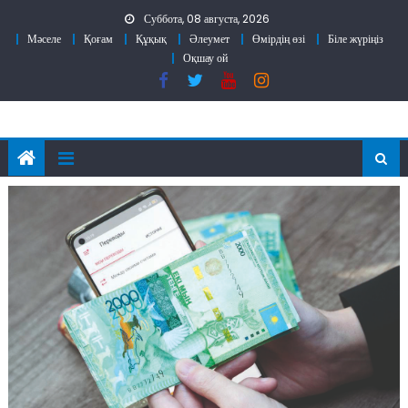
Skip
Суббота, 08 августа, 2026
to
Мәселе
Қоғам
Құқық
Әлеумет
Өмірдің өзі
Біле жүріңіз
content
Оқшау ой