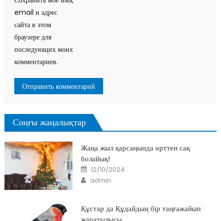
email и адрес
сайта в этом
браузере для
последующих моих
комментариев.
Соңғы жаңалықтар
Жаңа жыл қарсаңында өрттен сақ
болайық!
Posted
12/10/2024
on
Author
admin
Құстар да Құдайдың бір таңғажайып
жаратылысы