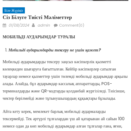
Біле Жүріңіз
Сіз Білуге Тиісті Мәліметтер
Posted
Author
01/08/2024
admin
Comment(0)
on
МОБИЛ
Ь
ДІ АУДАРЫМДАР
ТУРАЛЫ
Мобильді аударымдарды тексеру не үшін қажет?
Мобильді аударымдарды тексеру заңсыз кәсіпкерлік қызметті
көлеңкеден шығаруға бағытталған. Кейбір кәсіпкерлер сатылған
тауарлар немесе қызметтер үшін төлемді мобильді аударымдар арқылы
алады. Алайда, бұл аударымдар кассалық аппараттарды, POS-
терминалдарды және QR-кодтарды қолданбай жүргізіледі. Тиісінше,
чектер берілмейді және тұтынушылардың құқықтары бұзылады.
Айта кету керек, мемлекет барлық мобильді аудармаларды
тексермейді. Тек әртүрлі тұлғалардан үш ай қатарынан ай сайын 100
немесе одан да көп мобильді аударымдар алған тұлғалар ғана, яғни,