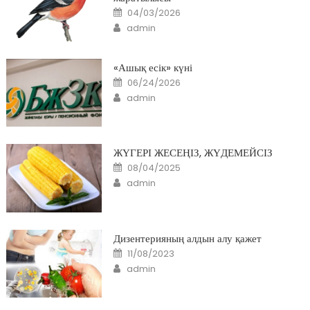
Posted
04/03/2026
on
Author
admin
«Ашық есік» күні
Posted
06/24/2026
on
Author
admin
ЖҮГЕРІ ЖЕСЕҢІЗ, ЖҮДЕМЕЙСІЗ
Posted
08/04/2025
on
Author
admin
Дизентерияның алдын алу қажет
Posted
11/08/2023
on
Author
admin