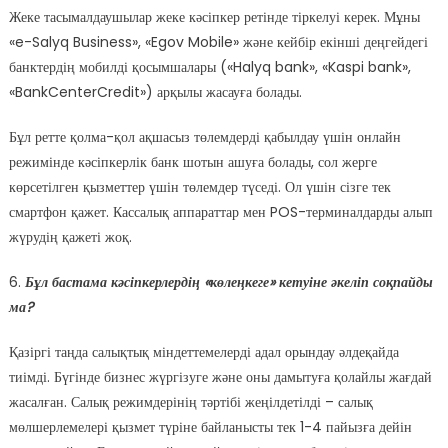
Жеке тасымалдаушылар жеке кәсіпкер ретінде тіркелуі керек. Мұны
«e-Salyq Business», «Egov Mobile» және кейбір екінші деңгейдегі
банктердің мобилді қосымшалары («Halyq bank», «Kaspi bank»,
«BankCenterCredit») арқылы жасауға болады.
Бұл ретте қолма-қол ақшасыз төлемдерді қабылдау үшін онлайн
режимінде кәсіпкерлік банк шотын ашуға болады, сол жерге
көрсетілген қызметтер үшін төлемдер түседі. Ол үшін сізге тек
смартфон қажет. Кассалық аппараттар мен POS-терминалдарды алып
жүрудің қажеті жоқ.
6.
Бұл бастама кәсіпкерлердің «көлеңкеге» кетуіне әкеліп соқпайды
ма?
Қазіргі таңда салықтық міндеттемелерді адал орындау әлдеқайда
тиімді. Бүгінде бизнес жүргізуге және оны дамытуға қолайлы жағдай
жасалған. Салық режимдерінің тәртібі жеңілдетілді – салық
мөлшерлемелері қызмет түріне байланысты тек 1-4 пайызға дейін