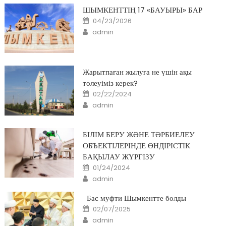
ШЫМКЕНТТІҢ 17 «БАУЫРЫ» БАР
Posted
04/23/2026
on
Author
admin
Жарытпаған жылуға не үшін ақы
төлеуіміз керек?
Posted
02/22/2024
on
Author
admin
БІЛІМ БЕРУ ЖӘНЕ ТӘРБИЕЛЕУ
ОБЪЕКТІЛЕРІНДЕ ӨНДІРІСТІК
БАҚЫЛАУ ЖҮРГІЗУ
Posted
01/24/2024
on
Author
admin
Бас муфти Шымкентте болды
Posted
02/07/2025
on
Author
admin