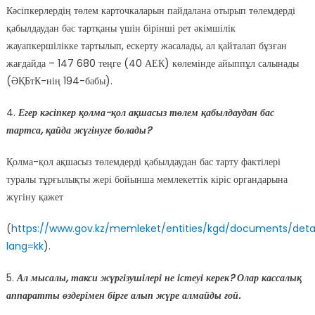
Кәсіпкерлердің төлем карточкаларын пайдалана отырып төлемдерді
қабылдаудан бас тартқаны үшін бірінші рет әкімшілік
жауапкершілікке тартылып, ескерту жасалады, ал қайталап бұзған
жағдайда – 147 680 теңге (40 АЕК) көлемінде айыппұл салынады
(ӘҚБтК-нің 194-бабы).
4.
Егер кәсіпкер қолма-қол ақшасыз төлем қабылдаудан бас
тартса, қайда жүгінуге болады?
Қолма-қол ақшасыз төлемдерді қабылдаудан бас тарту фактілері
туралы тұрғылықты жері бойынша мемлекеттік кіріс органдарына
жүгіну қажет
(
https://www.gov.kz/memleket/entities/kgd/documents/deta
lang=kk
).
5.
Ал мысалы, такси жүргізушілері не істеуі керек? Олар кассалық
аппаратты өздерімен бірге алып жүре алмайды ғой.