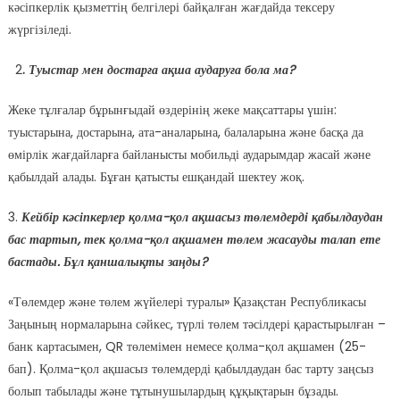
кәсіпкерлік қызметтің белгілері байқалған жағдайда тексеру
жүргізіледі.
2
.
Туыстар мен достарға ақша аударуға бола ма?
Жеке тұлғалар бұрынғыдай өздерінің жеке мақсаттары үшін:
туыстарына, достарына, ата-аналарына, балаларына және басқа да
өмірлік жағдайларға байланысты мобильді аударымдар жасай және
қабылдай алады. Бұған қатысты ешқандай шектеу жоқ.
3.
Кейбір кәсіпкерлер қолма-қол ақшасыз төлемдерді қабылдаудан
бас тартып, тек қолма-қол ақшамен төлем жасауды талап ете
бастады. Бұл қаншалықты заңды?
«Төлемдер және төлем жүйелері туралы» Қазақстан Республикасы
Заңының нормаларына сәйкес, түрлі төлем тәсілдері қарастырылған –
банк картасымен, QR төлемімен немесе қолма-қол ақшамен (25-
бап). Қолма-қол ақшасыз төлемдерді қабылдаудан бас тарту заңсыз
болып табылады және тұтынушылардың құқықтарын бұзады.