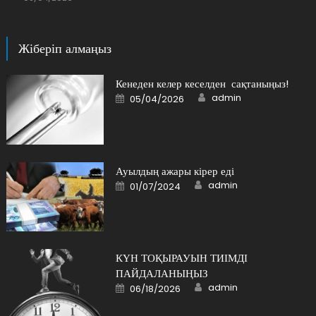
Жіберіп алмаңыз
Кенеден келер кеселден сақтаныңыз!
Author
Posted
admin
05/04/2026
on
Ауылдың ажары кірер еді
Author
Posted
admin
01/07/2024
on
КҮН ТОҚЫРАУЫН ТИІМДІ
ПАЙДАЛАНЫҢЫЗ
Author
Posted
admin
06/18/2026
on