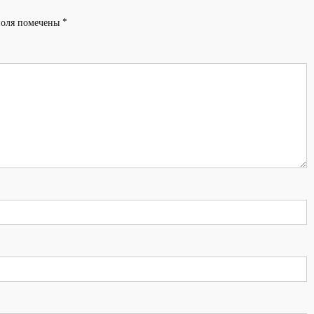
поля помечены
*