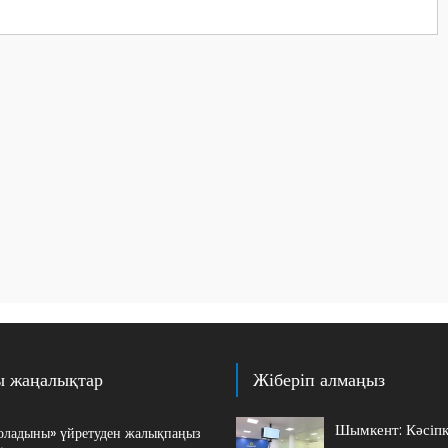
ы жаңалықтар
Жіберіп алмаңыз
Шымкент: Кәсіп
оладыны» үйретуден жалықпаңыз