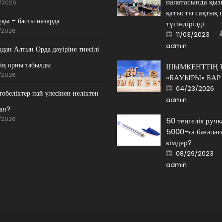
палатасында қы
/2026
қатысты сақтық
ұқы – басты назарда
түсіндірілді
/2026
Posted
11/03/2023
on
admin
дан Алтын Орда дәуіріне тиесілі
ің орны табылды
ШЫМКЕНТТІҢ 
/2026
«БАУЫРЫ» БАР
Posted
04/23/2026
on
өбеліктер пай үлесінен неліктен
admin
ан?
/2026
50 теңгелік руч
5000-ға бағалағ
кімдер?
Posted
08/29/2023
on
admin