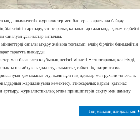
ясында шымкенттік журналистер мен блогерлер арасында байқау
 біліктілігін арттыру, этносаралық қатынастар саласында қалам тербейті
ды саналуан ұсыныстар айтылды.
індеттерді сапалы атқару жайына тоқталып, елдің бірлігін бекемдейтін
арат таратуға шақырды.
стер мен блогерлер клубының негізгі міндеті – этносаралық келісімді,
стықты нығайтуға ықпал ету, азаматтық сәйкестік, патриотизм,
ариялануын қамтамасыз ету, жалпыұлттық идеялар мен рухани-өнегелік
риалдардың жариялануына көмектесу, этносаралық қарым-қатынас
ін арттыру, журналистикалық этика принциптерін сақтау мен дамыту.
Тоң майдың пайдасы көп