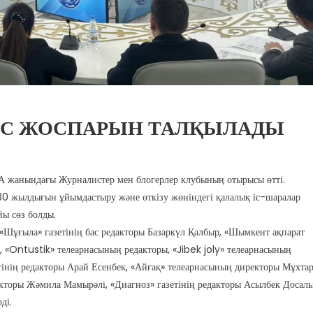
ЫС ЖОСПАРЫН ТАЛҚЫЛАДЫ
А жанындағы Журналистер мен блогерлер клубының отырысы өтті.
 жылдығын ұйымдастыру және өткізу жөніндегі қалалық іс-шаралар
йы сөз болды.
«Шұғыла» газетінің бас редакторы Базаркүл Қалбыр, «Шымкент ақпарат
«Ontustik» телеарнасының редакторы, «Jibek joly» телеарнасының
ігінің редакторы Арай Есенбек, «Айғақ» телеарнасының директоры Мұхта
акторы Жәмила Мамырәлі, «Диагноз» газетінің редакторы Асылбек Досал
ді.