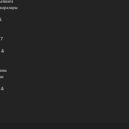
зылшаға
 шаралары
Author
17
Author
каны
ан
Author