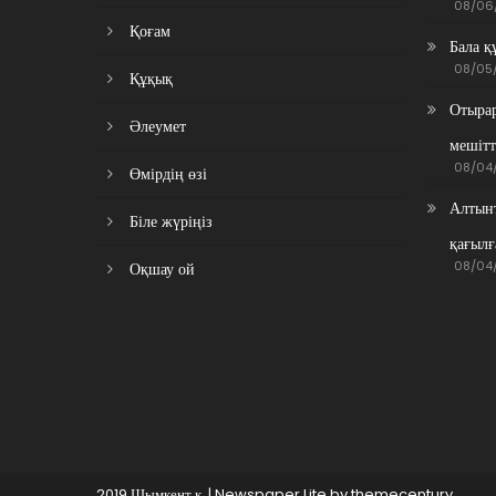
08/06
Қоғам
Бала қ
08/05
Құқық
Отырар
Әлеумет
мешітт
08/04
Өмірдің өзі
Алтынт
Біле жүріңіз
қағылғ
08/04
Оқшау ой
2019 Шымкент қ.
|
Newspaper Lite by
themecentury
.