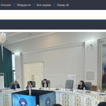
Әлеумет
Өмірдің өзі
Біле жүріңіз
Оқшау ой