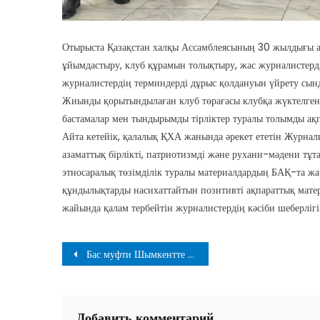
Отырыста Қазақстан халқы Ассамблеясының 30 жылдығы а
ұйымдастыру, клуб құрамын толықтыру, жас журналистердің
журналистердің терминдерді дұрыс қолдануын үйрету сын
Жиынды қорытындылаған клуб төрағасы клубқа жүктелген м
бастамалар мен тындырымды тірліктер туралы толымды ақп
Айта кетейік, қалалық ҚХА жанында әрекет ететін Журнали
азаматтық бірлікті, патриотизмді және рухани-мәдени тұта
этносаралық төзімділік туралы материалдардың БАҚ-та ж
құндылықтарды насихаттайтын позитивті ақпараттық мате
жайында қалам тербейтін журналистердің кәсіби шеберліг
Навигация
Бас муфти Шымкентте болды
по
записям
Добавить комментарий