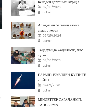
Кенеден қорғанып жүріңіз
Posted
07/03/2026
on
Author
admin
Ас ақысын баланың атына
аудару керек
Posted
09/25/2024
on
Author
admin
Таңдауыңда жаңылыспа, жас
түлек!
Posted
07/06/2026
on
Author
admin
ҒАРЫШ: ЕЖЕЛДЕН БҮГІНГЕ
ДЕЙІН…
Posted
04/12/2026
on
Author
admin
р
ы
МІНДЕТТЕР САРАЛАНЫП,
ТАПСЫРМА