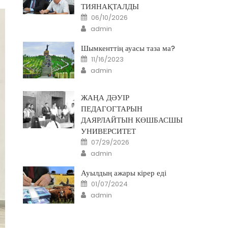
ТИЯНАҚТАЛДЫ
Posted
06/10/2026
on
Author
admin
Шымкенттің ауасы таза ма?
Posted
11/16/2023
on
Author
admin
ЖАҢА ДӘУІР
ПЕДАГОГТАРЫН
ДАЯРЛАЙТЫН КӨШБАСШЫ
УНИВЕРСИТЕТ
Posted
07/29/2026
on
Author
admin
Ауылдың ажары кірер еді
Posted
01/07/2024
on
Author
admin