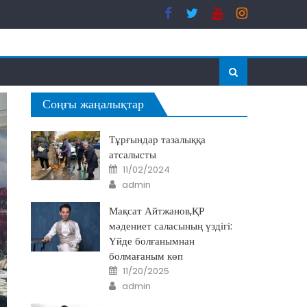
Соңғы жаңалықтар
Тұрғындар тазалыққа
атсалысты
Posted
11/02/2024
on
Author
admin
Мақсат Айтжанов,ҚР
мәдениет саласының үздігі:
Үйде болғанымнан
болмағаным көп
Posted
11/20/2025
on
Author
admin