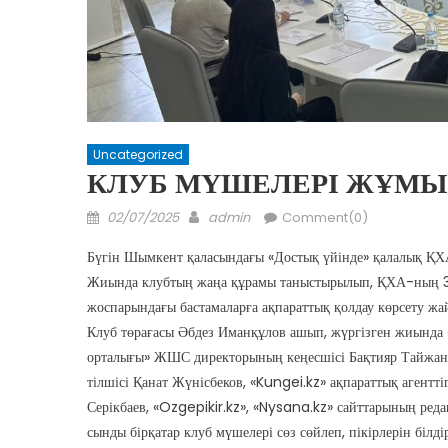
Uncategorized
КЛУБ МҮШЕЛЕРІ ЖҰМ
Posted
Author
02/07/2025
admin
Comment(0)
on
Бүгін Шымкент қаласындағы «Достық үйінде» қалалық ҚХ
Жиында клубтың жаңа құрамы таныстырылып, ҚХА-ның 30
жоспарындағы бастамаларға ақпараттық қолдау көрсету жа
Клуб төрағасы Әбдез Иманқұлов ашып, жүргізген жиында 
орталығы» ЖШС директорының кеңесшісі Бақтияр Тайжан, 
тілшісі Қанат Жүнісбеков, «Kungei.kz» ақпараттық агентт
Серікбаев, «Ozgepikir.kz», «Nysana.kz» сайттарының ред
сынды бірқатар клуб мүшелері сөз сөйлеп, пікірлерін білдір