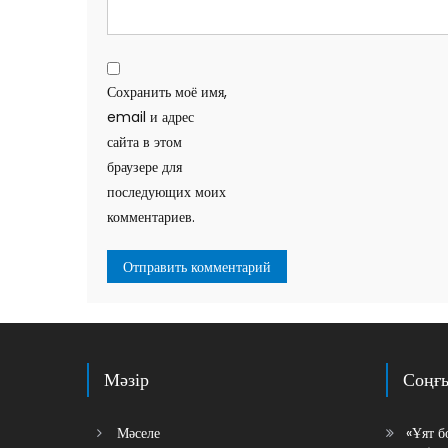
Сохранить моё имя,
email и адрес
сайта в этом
браузере для
последующих моих
комментариев.
Мәзір
Соңғ
Мәселе
«Ұят б