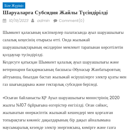
Біле Жүріңіз
Шаруаларға Субсидия Жайлы Түсіндірілді
Posted
Author
10/19/2023
admin
Comment(0)
on
Шымкент қаласының кәсіпкерлер палатасында ауыл шаруашылығы
салалық кеңесінің отырысы өтті. Онда жылыжай
шаруашылықтарының өкілдеріне мемлекет тарапынан көрсетілетін
қолдаулар түсіндірілді.
Кездесуге қатысқан Шымкент қалалық ауыл шаруашылығы және
ветеринария басқармасының басшысы Әбунасыр Жанбатыровтың
айтуынша, биылдан бастап жылыжай өсірушілерге электр қуаты мен
газ шығындарына және гектарлық субсидия беріледі.
«Осыған байланысты ҚР Ауыл шаруашылығы министрінің 2020
жылғы №107 бұйрығына өзгерістер енгізілді. Оған сәйкес,
жылынатын өнеркәсіптік жылыжай кешендері мен қорғалған
топырақтағы көкөніс дақылдарының бір дақыл айналымына
маусымаралық кезеңде электр энергиясына, көмірге және газға