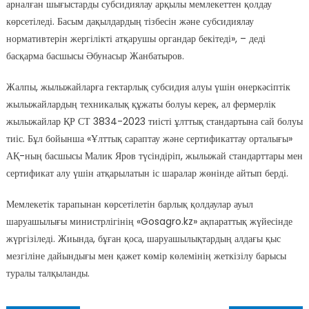
арналған шығыстарды субсидиялау арқылы мемлекеттен қолдау
көрсетіледі. Басым дақылдардың тізбесін және субсидиялау
нормативтерін жергілікті атқарушы органдар бекітеді», – деді
басқарма басшысы Әбунасыр Жанбатыров.
Жалпы, жылыжайларға гектарлық субсидия алуы үшін өнеркәсіптік
жылыжайлардың техникалық құжаты болуы керек, ал фермерлік
жылыжайлар ҚР СТ 3834-2023 тиісті ұлттық стандартына сай болуы
тиіс. Бұл бойынша «Ұлттық сараптау және сертификаттау орталығы»
АҚ-ның басшысы Малик Яров түсіндіріп, жылыжай стандарттары мен
сертификат алу үшін атқарылатын іс шаралар жөнінде айтып берді.
Мемлекетік тарапынан көрсетілетін барлық қолдаулар ауыл
шаруашылығы министрлігінің «Gosagro.kz» ақпараттық жүйесінде
жүргізіледі. Жиында, бұған қоса, шаруашылықтардың алдағы қыс
мезгіліне дайындығы мен қажет көмір көлемінің жеткізілу барысы
туралы талқыланды.