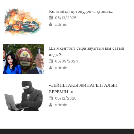
Көлігіңізді өртенуден сақтаңыз…
Posted
05/13/2025
on
Author
admin
Шымкенттегі сыра зауытын кім сатып
алды?
Posted
06/09/2024
on
Author
admin
«ЗЕЙНЕТАҚЫ ЖИНАҒЫН АЛЫП
БЕРЕМІН…»
Posted
05/12/2026
on
Author
admin