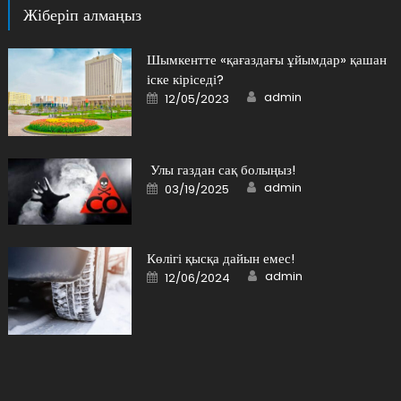
Жіберіп алмаңыз
Шымкентте «қағаздағы ұйымдар» қашан
іске кіріседі?
Author
Posted
admin
12/05/2023
on
Улы газдан сақ болыңыз!
Author
Posted
admin
03/19/2025
on
Көлігі қысқа дайын емес!
Author
Posted
admin
12/06/2024
on