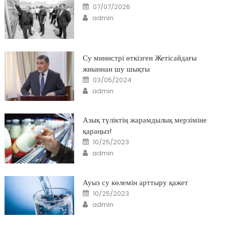
Posted
07/07/2026
on
Author
admin
Су министрі өткізген Жетісайдағы
жиыннан шу шықты
Posted
03/05/2024
on
Author
admin
Азық түліктің жарамдылық мерзіміне
қараңыз!
Posted
10/25/2023
on
Author
admin
Ауыз су көлемін арттыру қажет
Posted
10/25/2023
on
Author
admin