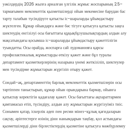
уәкілдердің 2026 жылға арналған үлгілік жұмыс жоспарының 2.5–
тармағымен мемлекеттік қызметшілерді ойын мекемесіне барудан бас
тарту талабын түсіндіруге қатысты іс-шараларды ұйымдастыру
жүктелген. Құмар ойындарға және бәс тігуге қатысуға қатысты заңға
шектеудің енгізілуі осы бағыттағы құқықбұзушылықтардың алдын алу
мақсатындағы қосымша іс-шараларды ұйымдастыру қажеттілігін
туындатты. Осы орайда, жоспарға сай лудоманияға қарсы
профилактикалық жұмыстарды өткізу қажет және бұл туралы
департамент қызметкерлерінің назарына үнемі жеткізіліп, шектеулер
мен түсіндірме жұмыстарын жүргізіп отыру қажет.
Сондай-ақ, департаменттің барлық мемлекеттік қызметшілерін осы
тәртіппен таныстырып, құмар ойын орындарына бармау, ойынға
қатыспау керектігін қадағалау қажет. Осы бағыттағы ақпараттармен
қамтамасыз етіп, түсіндіру, алдын алу жұмыстарын жүргізуіміз тиіс.
Сонымен қатар, іскерлік әдеп пен ресми мінез-құлық қағидаларын
сақтау, әріптестерге өзінің діни нанымдарын таңбау, қол астындағы
қызметшілерді діни бірлестіктердің қызметіне қатысуға мәжбүрлемеу