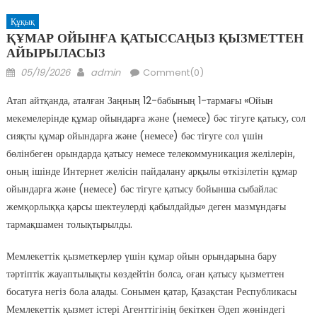
Құқық
ҚҰМАР ОЙЫНҒА ҚАТЫССАҢЫЗ ҚЫЗМЕТТЕН
АЙЫРЫЛАСЫЗ
Posted
Author
05/19/2026
admin
Comment(0)
on
Атап айтқанда, аталған Заңның 12-бабының 1-тармағы «Ойын
мекемелерінде құмар ойындарға және (немесе) бәс тігуге қатысу, сол
сияқты құмар ойындарға және (немесе) бәс тігуге сол үшін
бөлінбеген орындарда қатысу немесе телекоммуникация желілерін,
оның ішінде Интернет желісін пайдалану арқылы өткізілетін құмар
ойындарға және (немесе) бәс тігуге қатысу бойынша сыбайлас
жемқорлыққа қарсы шектеулерді қабылдайды» деген мазмұндағы
тармақшамен толықтырылды.
Мемлекеттік қызметкерлер үшін құмар ойын орындарына бару
тәртіптік жауаптылықты көздейтін болса, оған қатысу қызметтен
босатуға негіз бола алады. Сонымен қатар, Қазақстан Республикасы
Мемлекеттік қызмет істері Агенттігінің бекіткен Әдеп жөніндегі