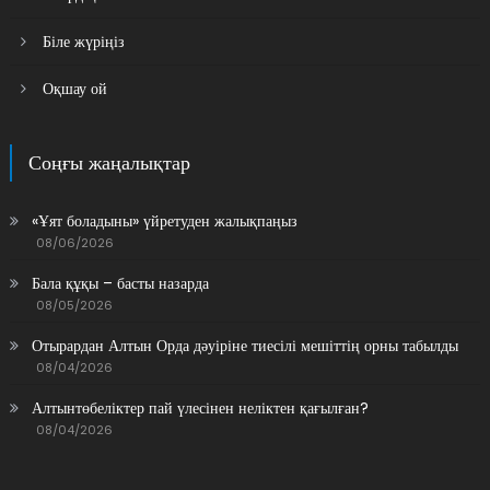
Біле жүріңіз
Оқшау ой
Соңғы жаңалықтар
«Ұят боладыны» үйретуден жалықпаңыз
08/06/2026
Бала құқы – басты назарда
08/05/2026
Отырардан Алтын Орда дәуіріне тиесілі мешіттің орны табылды
08/04/2026
Алтынтөбеліктер пай үлесінен неліктен қағылған?
08/04/2026