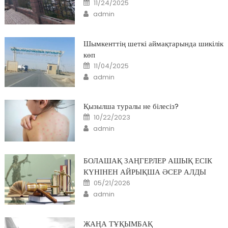
Posted
11/24/2025
on
Author
admin
Шымкенттің шеткі аймақтарында шикілік
көп
Posted
11/04/2025
on
Author
admin
Қызылша туралы не білесіз?
Posted
10/22/2023
on
Author
admin
БОЛАШАҚ ЗАҢГЕРЛЕР АШЫҚ ЕСІК
КҮНІНЕН АЙРЫҚША ӘСЕР АЛДЫ
Posted
05/21/2026
on
Author
admin
ЖАҢА ТҰҚЫМБАҚ