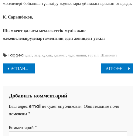
мәселелері бойынша түсіндіру жұмыстары ұйымдастырылып отырады.
К. Сарыпбеков,
Шымкент қаласы мемлекеттік мүлік және
жекешелендіру
департаментінің әдеп жөніндегі уәкілі
Tagged
әдеп
,
заң
,
құқық
,
қызмет
,
лудомания
,
тәртіп
,
Шымкент
Навигация
АСПАНДА 15 МЫҢДАЙ «СПУТНИК» ЖҮР
АГРОӨНЕРКӘСІПТІ ДАМЫТУ ЖАЛҒАСАДЫ
по
записям
Добавить комментарий
Ваш адрес email не будет опубликован.
Обязательные поля
помечены
*
Комментарий
*