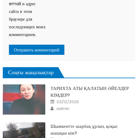
email и адрес
сайта в этом
браузере для
последующих моих
комментариев.
Соңғы жаңалықтар
ТАРИХТА АТЫ ҚАЛАТЫН ӘЙЕЛДЕР
КІМДЕР?
Posted
03/12/2026
on
Author
admin
Шымкентте шарбақ ұрлап, қоқыс
шашқан кім?