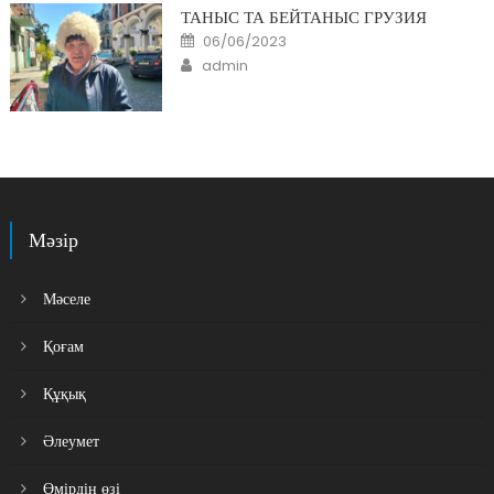
ТАНЫС ТА БЕЙТАНЫС ГРУЗИЯ
Posted
06/06/2023
on
Author
admin
Мәзір
Мәселе
Қоғам
Құқық
Әлеумет
Өмірдің өзі