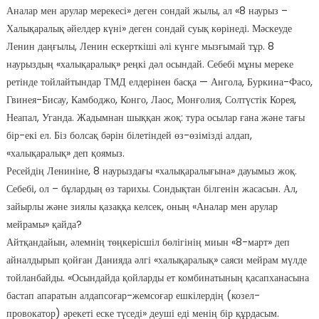
Аналар мен арулар мерекесі» деген сондай жылы, ал «8 наурыз –
Халықаралық әйелдер күні» деген сондай суық көрінеді. Мәскеуде
Ленин даңғылы, Ленин ескерткіші әлі күнге мызғымай тұр. 8
наурыздың «халықаралық» реңкі дәл осындай. Себебі мұны мереке
ретінде тойлайтындар ТМД елдерінен басқа — Ангола, Буркина-Фасо,
Гвинея-Бисау, Камбоджо, Конго, Лаос, Монғолия, Солтүстік Корея,
Неапал, Уганда. Жадымнан шыққан жоқ: тура осылар ғана және тағы
бір-екі ел. Біз болсақ бәрін білетіндей өз-өзімізді алдап,
«халықаралық» деп қоямыз.
Ресейдің Лениніне, 8 наурыздағы «халықаралығына» дауымыз жоқ.
Себебі, ол – бұлардың өз тарихы. Сондықтан білгенін жасасын. Ал,
зайырлы және зиялы қазаққа келсек, оның «Аналар мен арулар
мейрамы» қайда?
Айтқандайын, әлемнің төңкерісшіл бөлігінің миын «8-март» деп
айналдырып қойған Данияда әлгі «халықаралық» саяси мейрам мүлде
тойланбайды. «Осындайда қойларды ет комбинатының қасапханасына
бастап апаратын алдапсоғар-жемсоғар ешкілердің (козел-
провокатор) әрекеті еске түседі» деуші еді менің бір құрдасым.