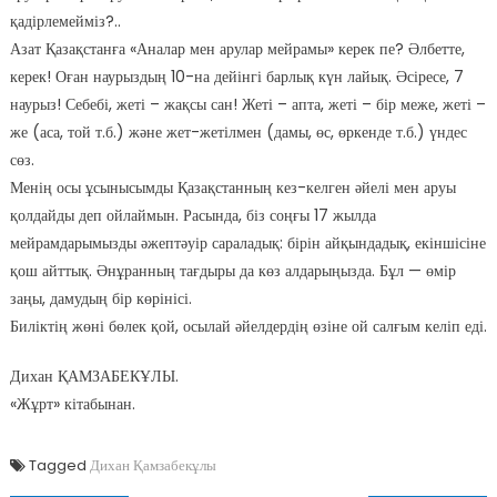
қадірлемейміз?..
Азат Қазақстанға «Аналар мен арулар мейрамы» керек пе? Әлбетте,
керек! Оған наурыздың 10-на дейінгі барлық күн лайық. Әсіресе, 7
наурыз! Себебі, жеті – жақсы сан! Жеті – апта, жеті – бір меже, жеті –
же (аса, той т.б.) және жет-жетілмен (дамы, өс, өркенде т.б.) үндес
сөз.
Менің осы ұсынысымды Қазақстанның кез-келген әйелі мен аруы
қолдайды деп ойлаймын. Расында, біз соңғы 17 жылда
мейрамдарымызды әжептәуір сараладық: бірін айқындадық, екіншісіне
қош айттық. Әнұранның тағдыры да көз алдарыңызда. Бұл — өмір
заңы, дамудың бір көрінісі.
Биліктің жөні бөлек қой, осылай әйелдердің өзіне ой салғым келіп еді.
Дихан ҚАМЗАБЕКҰЛЫ.
«Жұрт» кітабынан.
Tagged
Дихан Қамзабекұлы