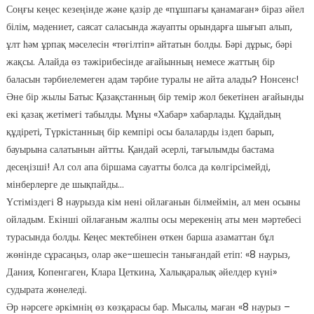
Соңғы кеңес кезеңінде және қазір де «пұшпағы қанамаған» біраз әйел
білім, мәдениет, саясат саласында жауапты орындарға шығып алып,
ұлт һәм ұрпақ мәселесін «төгілтіп» айтатын болды. Бәрі дұрыс, бәрі
жақсы. Алайда өз тәжірибесінде ағайынның немесе жаттың бір
баласын тәрбиелемеген адам тәрбие туралы не айта алады? Нонсенс!
Әне бір жылы Батыс Қазақстанның бір темір жол бекетінен ағайынды
екі қазақ жетімегі табылды. Мұны «Хабар» хабарлады. Құдайдың
құдіреті, Түркістанның бір кемпірі осы балаларды іздеп барып,
бауырына салатынын айтты. Қандай әсерлі, тағылымды бастама
десеңізші! Ал сол апа біршама сауатты болса да көлгірсімейді,
мінберлерге де шықпайды…
Үстіміздегі 8 наурызда кім нені ойлағанын білмеймін, ал мен осыны
ойладым. Екінші ойлағаным жалпы осы мерекенің аты мен мәртебесі
турасында болды. Кеңес мектебінен өткен барша азаматтан бұл
жөнінде сұрасаңыз, олар әке-шешесін танығандай етіп: «8 наурыз,
Дания, Копенгаген, Клара Цеткина, Халықаралық әйелдер күні»
судырата жөнеледі.
Әр нәрсеге әркімнің өз көзқарасы бар. Мысалы, маған «8 наурыз –