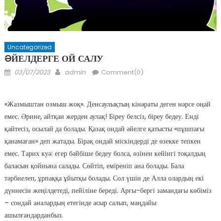
Uncategorized
ƏЙЕЛДЕРГЕ ОЙ САЛУ
Posted
Author
03/07/2023
admin
Comment(0)
on
«Жазмыштан озмыш жоқ». Денсаулықтың кінәраты деген нәрсе оңай
емес. Әрине, айтқан жерден аулақ! Біреу белсіз, біреу бедеу. Енді
қайтесіз, осылай да болады. Қазақ ондай әйелге қатысты «пұшпағы
қанамаған» деп жатады. Бірақ ондай міскіндерді де өзекке тепкен
емес. Тарих куә: егер бәйбіше бедеу болса, өзінен кейінгі тоқалдың
баласын қойнына салады. Сөйтіп, еміреніп ана болады. Бала
тәрбиелеп, ұрпаққа ұйытқы болады. Сол үшін де Алла олардың екі
дүниесін жеңілдетеді, пейіліне береді. Арғы-бергі замандағы көбіміз
– сондай аналардың етегінде асыр салып, маңдайы
ашылғандарданбыз.