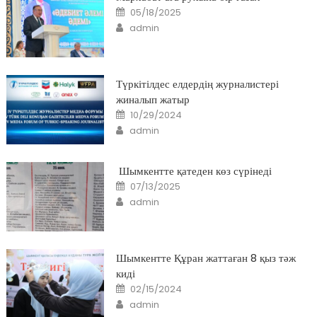
Posted
05/18/2025
on
Author
admin
Түркітілдес елдердің журналистері
жиналып жатыр
Posted
10/29/2024
on
Author
admin
Шымкентте қатеден көз сүрінеді
Posted
07/13/2025
on
Author
admin
Шымкентте Құран жаттаған 8 қыз тәж
киді
Posted
02/15/2024
on
Author
admin