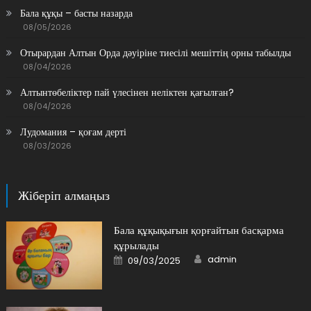
Бала құқы – басты назарда
08/05/2026
Отырардан Алтын Орда дәуіріне тиесілі мешіттің орны табылды
08/04/2026
Алтынтөбеліктер пай үлесінен неліктен қағылған?
08/04/2026
Лудомания – қоғам дерті
08/03/2026
Жіберіп алмаңыз
Бала құқықығын қорғайтын басқарма
құрылады
Author
Posted
admin
09/03/2025
on