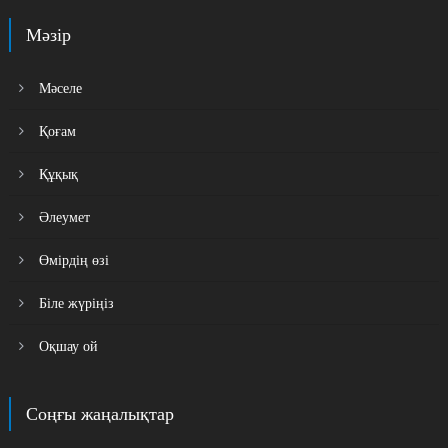
Мәзір
Мәселе
Қоғам
Құқық
Әлеумет
Өмірдің өзі
Біле жүріңіз
Оқшау ой
Соңғы жаңалықтар