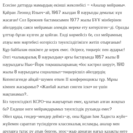
Есесіне даттарда мамырдың екінші жексенбісі – «Аналар мейрамы».
Қайран Леонид Ильич-ай, 1967 жылдан 8 наурызды демалыс күн
жасаған! Сол Брежнев бастамасымен 1977 жылы БҰҰ мінберінен
әйелдердің саяси мейрамын әлемдік мереке ету көтерілген-ді. Оразды
ұлттар бұған күлген де қойған. Енді көрмейсіз бе, сол мейрамның
атауы мен мәртебесі өзгеріссіз тәуелсіздігімізге жетіп отырғанын!
Құр байбалам ешкімге де керек емес. Әсіресе, төңкеріс пен аударыс!
Әлгі «халықаралық 8 наурыздың» арғы бастауында 1857 жылы 8
наурыздағы Нью-Йорк тоқмашыларының «бос кәстрөл шеруі», 1910
жылы 8 наурыздағы социалшыл-төңкерісшіл әйелдердің
Копенгагенде айқай-шумен өткен ІІ конференциясы тұр. Мұны
кімнен жасырамыз? «Жанбай жатып сөнген іске» не үшін
мақтанамыз?..
Біз тәуелсіздікті КСРО-ны жаңғыртып емес, құлатып алған жоқпыз
ба? Ендеше неге мейрамдарымыз тәуелсіздік рухында емес?
Әйел құқы, гендер-мендер дейміз-ау, оны Құран һәм Хадиста жүйе-
жүйемен сараптап түсіндірген классикалық исламды, аналар мен
аруларға тұтас ру атын берген, эпос-жыр арнаған нағыз қазақты неге