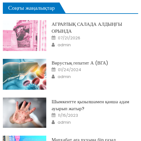
Соңғы жаңалықтар
АГРАРЛЫҚ САЛАДА АЛДЫҢҒЫ
ОРЫНДА
Posted
07/21/2026
on
Author
admin
Вирустық гепатит А (ВГА)
Posted
01/24/2024
on
Author
admin
Шымкентте қызылшамен қанша адам
ауырып жатыр?
Posted
11/15/2023
on
Author
admin
Мархабат аға рухына бір ғазал