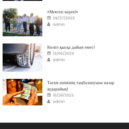
«Мектеп керек!»
Posted
09/27/2023
on
Author
admin
Көлігі қысқа дайын емес!
Posted
12/06/2024
on
Author
admin
Тағам өнімінің таңбалануына назар
аударайық!
Posted
10/29/2023
on
Author
admin