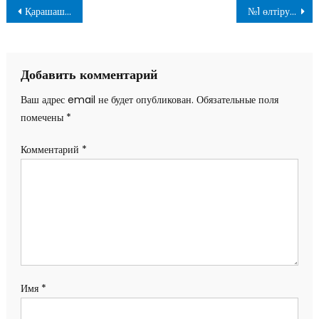
Навигация
Қарашаш ана – ғасыр құрдасы
№1 өлтіруші
по
записям
Добавить комментарий
Ваш адрес email не будет опубликован.
Обязательные поля
помечены
*
Комментарий
*
Имя
*