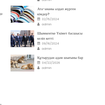
Ата-ананы алдап жүрген
да
кімдер?
Posted
02/15/2024
on
Author
admin
Шымкентке Үкімет басшысы
келіп кетті
Posted
09/16/2024
on
Author
admin
Құтырудан адам шығыны бар
Posted
04/22/2026
on
Author
admin
л