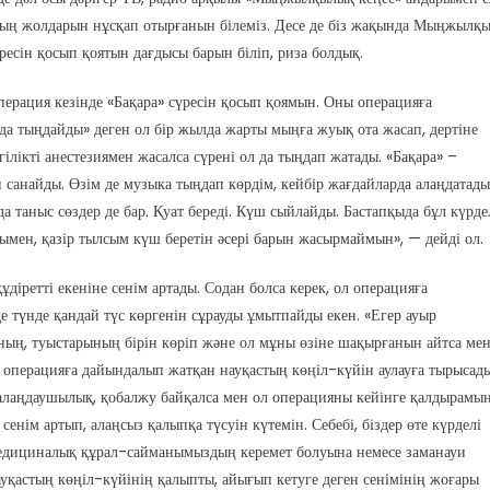
удың жолдарын нұсқап отырғанын білеміз. Десе де біз жақында Мыңжылқ
ресін қосып қоятын дағдысы барын біліп, риза болдық.
операция кезінде «Бақара» сүресін қосып қоямын. Оны операцияға
ада тыңдайды» деген ол бір жылда жарты мыңға жуық ота жасап, дертіне
гілікті анестезиямен жасалса сүрені ол да тыңдап жатады. «Бақара» –
н санайды. Өзім де музыка тыңдап көрдім, кейбір жағдайларда алаңдатады
да таныс сөздер де бар. Қуат береді. Күш сыйлайды. Бастапқыда бұл күрде
нымен, қазір тылсым күш беретін әсері барын жасырмаймын», — дейді ол.
ретті екеніне сенім артады. Содан болса керек, ол операцияға
де түнде қандай түс көргенін сұрауды ұмытпайды екен. «Егер ауыр
ының, туыстарының бірін көріп және ол мұны өзіне шақырғанын айтса ме
е операцияға дайындалып жатқан науқастың көңіл-күйін аулауға тырысад
е алаңдаушылық, қобалжу байқалса мен ол операцияны кейінге қалдырамын
нім артып, алаңсыз қалыпқа түсуін күтемін. Себебі, біздер өте күрделі
медициналық құрал-сайманымыздың керемет болуына немесе заманауи
қастың көңіл-күйінің қалыпты, айығып кетуге деген сенімінің жоғары