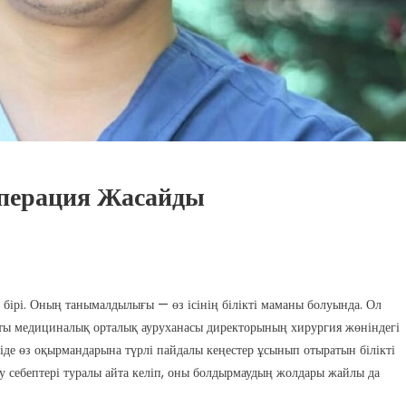
Операция Жасайды
бірі. Оның танымалдылығы — өз ісінің білікті маманы болуында. Ол
сты медициналық орталық ауруханасы директорының хирургия жөніндегі
іде өз оқырмандарына түрлі пайдалы кеңестер ұсынып отыратын білікті
 себептері туралы айта келіп, оны болдырмаудың жолдары жайлы да