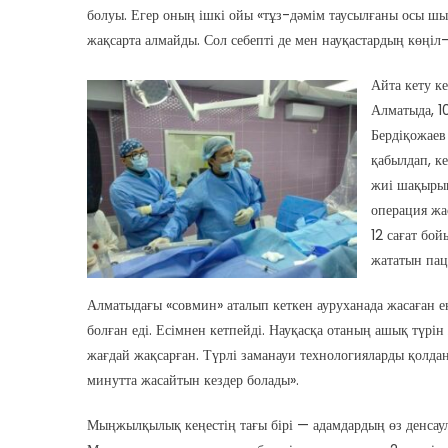
болуы. Егер оның ішкі ойы «тұз-дәмім таусылғаны осы шы
жақсарта алмайды. Сол себепті де мен науқастардың көңіл-
Айта кету к
Алматыда, 1
Бердіқожаев 
қабылдап, к
жиі шақырып
операция жа
12 сағат бо
жататын пац
Алматыдағы «совмин» аталып кеткен ауруханада жасаған е
болған еді. Есімнен кетпейді. Науқасқа отаның ашық түрін 
жағдай жақсарған. Түрлі заманауи технологияларды қолда
минутта жасайтын кездер болады».
Мыңжылқылық кеңестің тағы бірі — адамдардың өз денсаулы