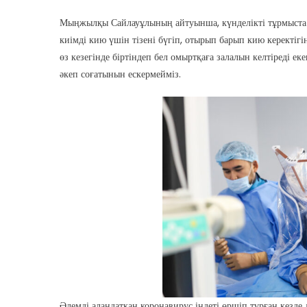
Мыңжылқы Сайлауұлының айтуынша, күнделікті тұрмыста а
киімді кию үшін тізені бүгіп, отырып барып кию керектігі
өз кезегінде біртіндеп бел омыртқаға залалын келтіреді 
әкеп соғатынын ескермейміз.
Әлемді алаңдатқан коронавирус індеті өршіп тұрған кезд