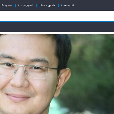
Әлеумет
Өмірдің өзі
Біле жүріңіз
Оқшау ой