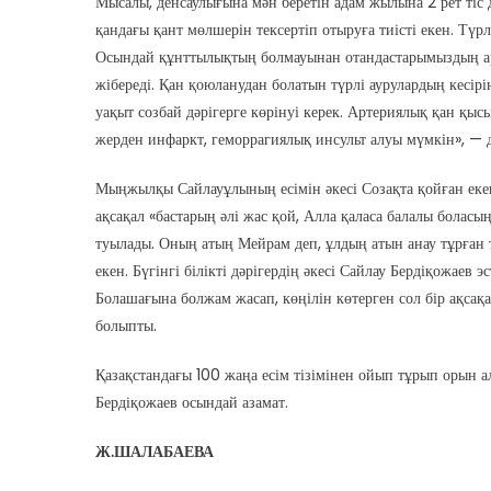
Мысалы, денсаулығына мән беретін адам жылына 2 рет тіс дә
қандағы қант мөлшерін тексертіп отыруға тиісті екен. Түрл
Осындай құнттылықтың болмауынан отандастарымыздың а
жібереді. Қан қоюланудан болатын түрлі аурулардың кесір
уақыт созбай дәрігерге көрінуі керек. Артериялық қан қы
жерден инфаркт, геморрагиялық инсульт алуы мүмкін», — 
Мыңжылқы Сайлауұлының есімін әкесі Созақта қойған екен
ақсақал «бастарың әлі жас қой, Алла қаласа балалы болас
туылады. Оның атың Мейрам деп, ұлдың атын анау тұрған 
екен. Бүгінгі білікті дәрігердің әкесі Сайлау Бердіқожаев 
Болашағына болжам жасап, көңілін көтерген сол бір ақсақа
болыпты.
Қазақстандағы 100 жаңа есім тізімінен ойып тұрып орын а
Бердіқожаев осындай азамат.
Ж.ШАЛАБАЕВА