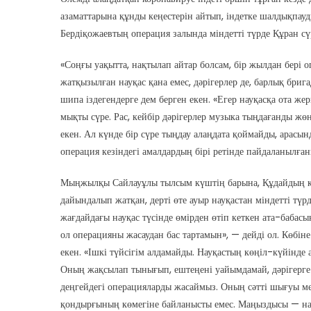
азаматтарына құнды кеңестерін айтып, індетке шалдықпа
Бердіқожаевтың операция залында міндетті түрде Құран сү
«Соңғы уақытта, нақтылап айтар болсам, бір жылдан бері 
жатқызылған науқас қана емес, дәрігерлер де, барлық бриг
шипа іздегендерге дем берген екен. «Егер науқасқа ота жер
мықты сүре. Рас, кейбір дәрігерлер музыка тыңдағанды жө
екен. Ал күнде бір сүре тыңдау алаңдата қоймайды, арасын
операция кезіндегі амалдардың бірі ретінде пайдаланылға
Мыңжылқы Сайлауұлы тылсым күштің барына, Құдайдың құді
дайындалып жатқан, дерті өте ауыр науқастан міндетті түр
жағдайдағы науқас түсінде өмірден өтіп кеткен ата-бабас
ол операцияны жасаудан бас тартамын», — дейді ол. Көбін
екен. «Ішкі түйсігім алдамайды. Науқастың көңіл-күйінд
Оның жақсылап тынығып, ештеңені уайымдамай, дәрігерге се
деңгейдегі операцияларды жасаймыз. Оның сәтті шығуы 
қондырғының көмегіне байланысты емес. Маңыздысы — нау