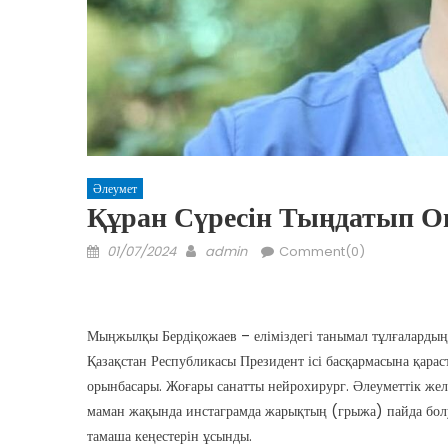
Әлеумет
Құран Сүресін Тыңдатып 
Posted
Author
01/07/2024
admin
Comment(0)
on
Мыңжылқы Бердіқожаев – еліміздегі танымал тұлғалардың 
Қазақстан Республикасы Президент ісі басқармасына қара
орынбасары. Жоғары санатты нейрохирург. Әлеуметтік жел
маман жақында инстаграмда жарықтың (грыжа) пайда болу
тамаша кеңестерін ұсынды.