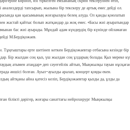
рігеріне көрініп, өзі тіркелген емхананың скрин тексеруінен өтіп,
і анализдерді тапсырып, жылына бір текскеру де артық емес дейді ол.
расында қан қысымының жоғарылауы белең алуда. Ол қанды қоюлатып
інен жастай қайтыс болып жатқандар да жоқ емес. «Басы жиі ауыратындар
сымынан бас жиі ауырады. Мұндай адам күндердің бір күнінде ойламаған
дейді М.Бердіқожаев.
. Тұңғыштары ерте шетінеп кеткен Бердіқожаевтар отбасына кезінде бір
ыңдар. Бір жылдан соң қыз, үш жылдан соң ұлдарың болады. Қыз мереке кү
таудың атымен атаңдар» деп сәуегейлік айтып, Мыңжылқы тауын нұсқаға
эстрада әншісі болған. Ауыл-ауылды аралап, концерт қояды екен.
лдың айтқаны айна қатесіз келіп, Бердіқожаевтар қызды да, ұлды да
лған білікті дәрігер, жоғары санаттағы нейрохирург Мыңжылқы