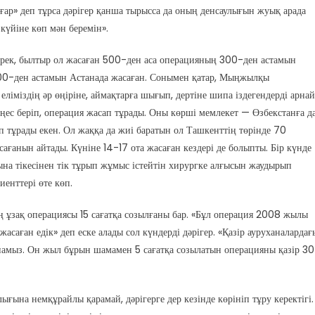
ғар» деп тұрса дәрігер қанша тырысса да оның денсаулығын жуық арада
күйіне көп мән беремін».
ерек, былтыр ол жасаған 500-ден аса операцияның 300-ден астамын
00-ден астамын Астанада жасаған. Сонымен қатар, Мыңжылқы
еліміздің әр өңіріне, аймақтарға шығып, дертіне шипа іздегендерді арна
еңес беріп, операция жасап тұрады. Оны көрші мемлекет — Өзбекстанға д
 тұрады екен. Ол жаққа да жиі баратын ол Ташкенттің төрінде 70
сағанын айтады. Күніне 14-17 ота жасаған кездері де болыпты. Бір күнде
йына тікесінен тік тұрып жұмыс істейтін хирургке алғысын жаудырып
иенттері өте көп.
ң ұзақ операциясы 15 сағатқа созылғаны бар. «Бұл операция 2008 жылы
жасаған едік» деп еске алады сол күндерді дәрігер. «Қазір ауруханалардағ
намыз. Он жыл бұрын шамамен 5 сағатқа созылатын операцияны қазір 30
ғына немқұрайлы қарамай, дәрігерге дер кезінде көрініп тұру керектігі.