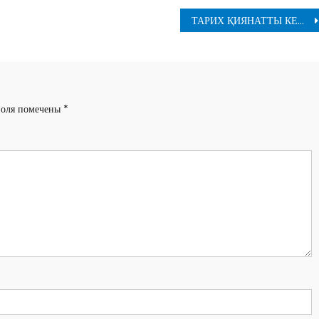
ТАРИХ ҚИЯНАТТЫ КЕШІРМЕЙДІ
поля помечены
*