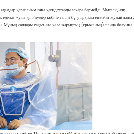
дамдар қарапайым ғана қағидаттарды ескере бермейді. Мысалы, аяқ
н, еденді жуғанда әйелдер көбіне тізені бүгу арқылы еңкейіп жумайтыны 
екен. Мұның салдары уақыт өте келе жарықтың (грыжаның) пайда болуына
е де дәл осы дәрігер ТВ, радио арқылы «Мыңжылқылық кеңес» айдарымен е