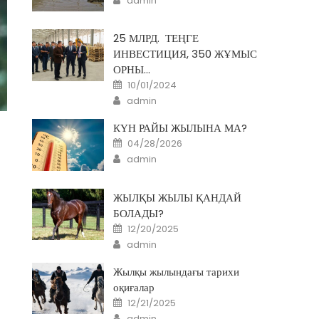
admin
25 МЛРД. ТЕҢГЕ
ИНВЕСТИЦИЯ, 350 ЖҰМЫС
ОРНЫ…
Posted
10/01/2024
on
Author
admin
КҮН РАЙЫ ЖЫЛЫНА МА?
Posted
04/28/2026
on
Author
admin
ЖЫЛҚЫ ЖЫЛЫ ҚАНДАЙ
БОЛАДЫ?
Posted
12/20/2025
on
Author
admin
Жылқы жылындағы тарихи
оқиғалар
Posted
12/21/2025
on
Author
admin