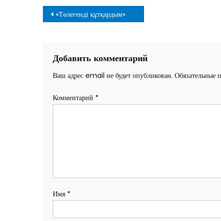
Навигация
«Төлегенді құтқардым»
по
записям
Добавить комментарий
Ваш адрес email не будет опубликован.
Обязательные 
Комментарий
*
Имя
*