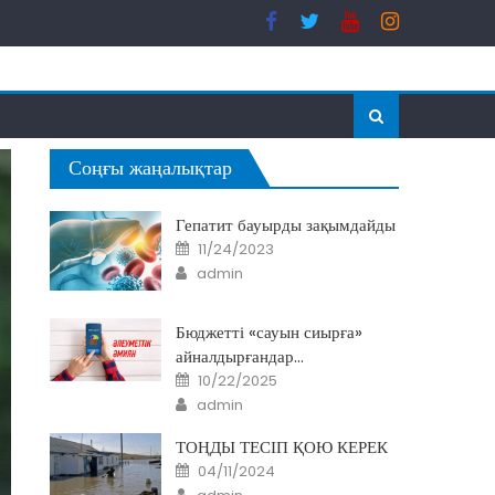
Соңғы жаңалықтар
Гепатит бауырды зақымдайды
Posted
11/24/2023
on
Author
admin
Бюджетті «сауын сиырға»
айналдырғандар…
Posted
10/22/2025
on
Author
admin
ТОҢДЫ ТЕСІП ҚОЮ КЕРЕК
Posted
04/11/2024
on
Author