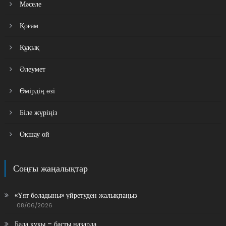
Мәселе
Қоғам
Құқық
Әлеумет
Өмірдің өзі
Біле жүріңіз
Оқшау ой
Соңғы жаңалықтар
«Ұят боладыны» үйретуден жалықпаңыз
08/06/2026
Бала құқы – басты назарда