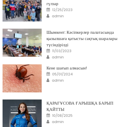
гүлзар
Posted
12/25/2023
on
Author
admin
Шымкент: Кәсіпкерлер палатасында
қызылшаға қатысты сақтық шаралары
түсіндірілді
Posted
11/03/2023
on
Author
admin
Кене шағып алмасын!
Posted
05/01/2024
on
Author
admin
ҚАРАҒҰСОВА ҒАРЫШҚА БАРЫП
ҚАЙТТЫ
Posted
10/08/2025
on
Author
admin