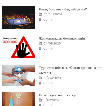
Қазақ боксынан бақ тайды ма?
Posted
06/24/2024
on
Author
admin
Жемқорлықсыз болашақ үшін
Posted
04/01/2025
on
Author
admin
Түркістан облысы: Жалған диплом жарға
жығады
Posted
10/24/2023
on
Author
admin
Польшадан келіп жатыр…
Posted
11/18/2024
on
Author
admin