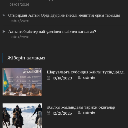
08/05/2026
Отырардан Алтын Орда дәуіріне тиесілі мешіттің орны табылды
08/04/2026
Алтынтөбеліктер пай үлесінен неліктен қағылған?
08/04/2026
Жіберіп алмаңыз
Шаруаларға субсидия жайлы түсіндірілді
Author
Posted
admin
10/19/2023
on
Жылқы жылындағы тарихи оқиғалар
Author
Posted
admin
12/21/2025
on