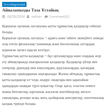
Uncategorized
Айналамызды Таза Ұстайық
Posted
Author
06/25/2024
admin
Comment(0)
on
Қоршаған ортаның ластануына қатты тұрмыстық қалдықтар себепші
болады.
Қоршаған ортаның ластануы – адамға және табиғи экожүйеге зиянды
әсер ететін физикалық-химиялық және биологиялық заттардың
қоршаған ортаға нұқсан келтіруі.
Тұрмыстық қатты қалдықтар – бұл орталықтарда және олардың әсер
ету аймақтарында шығарылатын қалдықтар. Қалдықтар үйлер мен
пәтерлер, дүкендер мен кеңселерден, ауруханалардан, қоғамдық
тамақтану орындарынан шығарылады. Жалпы айтқанда, тұрмыстық
қатты қалдықтар ел-елде, өндіріс ошақтары мен қарапайым
адамдардан шыққан түрлі қоқыстар. Олар: қағаз, пластик немесе
шыны бөтелкелер, картоннан жасалған контейнерлер, металл
сынықтары, резеңке ағаш, мата, қалбырлық консервілер, синтетикалық
қалдық түрінде болады.