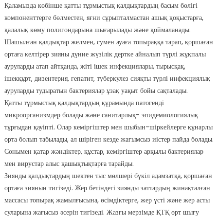
Қаламызда көбінше қатты тұрмыстық қалдықтардың басым бөлігі
компоненттерге бөлместен, яғни сұрыпталмастан ашық қоқыстарға,
қалалық көму полигондарына шығарылады және қоймаланады.
Шашылған қалдықтар желмен, сумен ауаға топыраққа тарап, қоршаған
ортаға келтірер зияны дүние жүзілік дертке айналып түрлі жұқпалы
ауруларды атап айтқанда, жіті ішек инфекциялары, тырысқақ,
ішекқұрт, дизентерия, гепатит, туберкулез сияқты түрлі инфекциялық
ауруларды тудыратын бактериялар ұзақ уақыт бойы сақталады.
Қатты тұрмыстық қалдықтардың құрамында патогенді
микроорганизмдер болады және санитарлық- эпидемиологиялық
тұрғыдан қауіпті. Олар кеміргіштер мен шыбын-шіркейлерге құнарлы
орта болып табылады, ал шіріген кезде жағымсыз иістер пайда болады.
Сонымен қатар жәндіктер, құстар, кеміргіштер арқылы бактериялар
мен вирустар алыс қашықтықтарға тарайды.
Зиянды қалдықтардың шектен тыс мөлшері бүкіл адамзатқа, қоршаған
ортаға зиянын тигізеді. Жер бетіндегі зиянды заттардың жинақталған
массасы топырақ жамылғысына, өсімдіктерге, жер үсті және жер асты
суларына жағысыз әсерін тигізеді. Жазғы мерзімде ҚТҚ өрт шығу