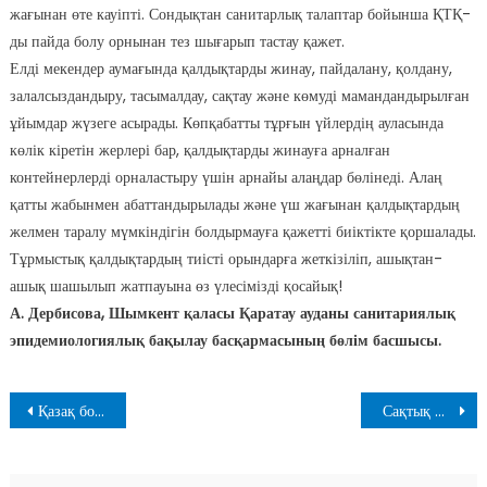
жағынан өте кауіпті. Сондықтан санитарлық талаптар бойынша ҚТҚ-
ды пайда болу орнынан тез шығарып тастау қажет.
Елді мекендер аумағында қалдықтарды жинау, пайдалану, қолдану,
залалсыздандыру, тасымалдау, сақтау және көмуді мамандандырылған
ұйымдар жүзеге асырады. Көпқабатты тұрғын үйлердің ауласында
көлік кіретін жерлері бар, қалдықтарды жинауға арналған
контейнерлерді орналастыру үшін арнайы алаңдар бөлінеді. Алаң
қатты жабынмен абаттандырылады және үш жағынан қалдықтардың
желмен таралу мүмкіндігін болдырмауға қажетті биіктікте қоршалады.
Тұрмыстық қалдықтардың тиісті орындарға жеткізіліп, ашықтан-
ашық шашылып жатпауына өз үлесімізді қосайық!
А. Дербисова, Шымкент қаласы Қаратау ауданы санитариялық
эпидемиологиялық бақылау басқармасының бөлім басшысы.
Навигация
Қазақ боксынан бақ тайды ма?
Сақтық шараларын естен шығармайық
по