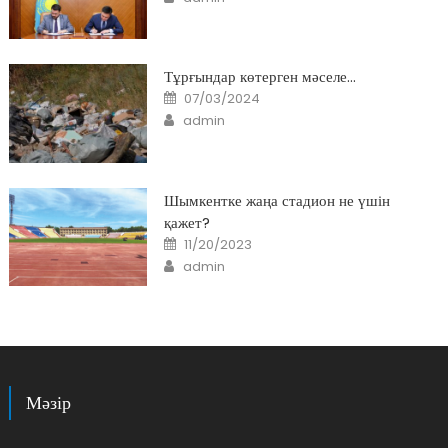
Тұрғындар көтерген мәселе…
Posted
07/03/2024
on
Author
admin
Шымкентке жаңа стадион не үшін
қажет?
Posted
11/20/2023
on
Author
admin
Мәзір