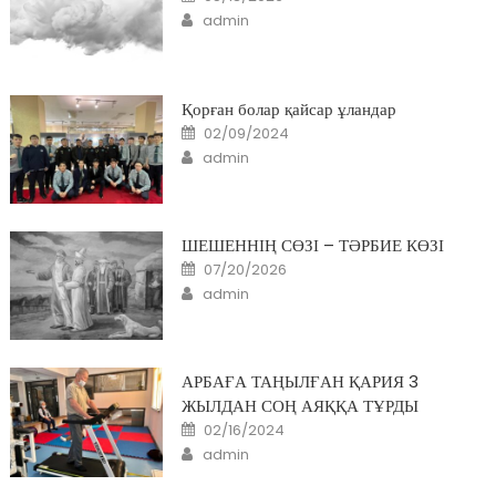
on
Author
admin
Қорған болар қайсар ұландар
Posted
02/09/2024
on
Author
admin
ШЕШЕННІҢ СӨЗІ – ТӘРБИЕ КӨЗІ
Posted
07/20/2026
on
Author
admin
АРБАҒА ТАҢЫЛҒАН ҚАРИЯ 3
ЖЫЛДАН СОҢ АЯҚҚА ТҰРДЫ
Posted
02/16/2024
on
Author
admin