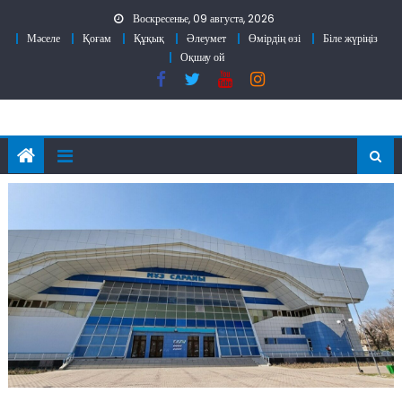
Skip
Воскресенье, 09 августа, 2026
to
Мәселе
Қоғам
Құқық
Әлеумет
Өмірдің өзі
Біле жүріңіз
content
Оқшау ой