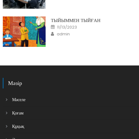
ТЫЙЫММЕН ТЫЙҒАН
Posted
11/13/2023
on
Author
admin
Мәзір
Мәселе
Қоғам
Құқық