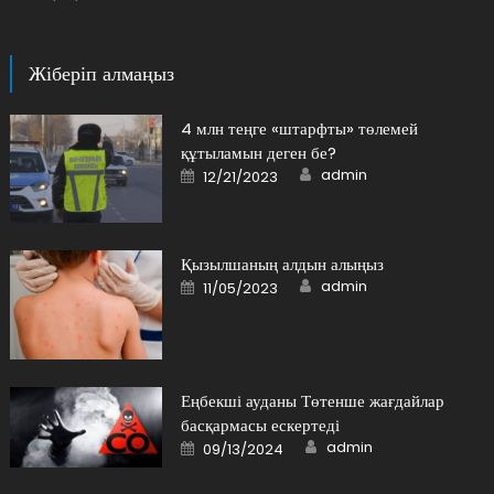
Жіберіп алмаңыз
4 млн теңге «штарфты» төлемей
құтыламын деген бе?
Author
Posted
admin
12/21/2023
on
Қызылшаның алдын алыңыз
Author
Posted
admin
11/05/2023
on
Еңбекші ауданы Төтенше жағдайлар
басқармасы ескертеді
Author
Posted
admin
09/13/2024
on