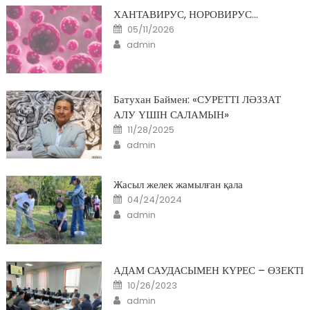
ХАНТАВИРУС, НОРОВИРУС…
Posted
05/11/2026
on
Author
admin
Батухан Баймен: «СУРЕТТІ ЛӘЗЗАТ
АЛУ ҮШІН САЛАМЫН»
Posted
11/28/2025
on
Author
admin
Жасыл желек жамылған қала
Posted
04/24/2024
on
Author
admin
АДАМ САУДАСЫМЕН КҮРЕС – ӨЗЕКТІ
Posted
10/26/2023
on
Author
admin