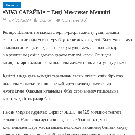
Шымкент
«МҰЗ САРАЙЫ» – Енді Мемлекет Меншігі
Posted
Author
07/30/2024
admin
Comment(0)
on
Кезінде Шымкентте қысқы спорт түрлерін дамыту үшін арнайы
салынған нысанды ұстап тұру бюджетке ауырлық етті. Қысы-жазы мұз
айдынының жағдайы қалыпты болуы үшін жұмсалатын электр
энергиясының өзіне қыруар қаржы төленуі керек. Осындай
қиындықтарға байланысты нысанды жекеменшікке сатуға тура келген.
Қазіргі таңда қала әкімдігі тарапынан халық игілігі үшін бірқатар
нысанды мемлекет меншігіне қайтаруда кешенді жұмыстар
жүргізілуде. Олардың қатарында «Мұз сарайының» ғимаратына
қатысты да іс шаралар бар.
Нысан «Мұнай Құрылыс Сервис» ЖШС-не 128 миллион теңгеге
сатылған. Ғимаратқа аукцион арқылы ие болған жеңімпаз
компаниямен шарт жасалғанмен, келісімде нысанның бейінін сақтау
көрсетілмеген. Осындай жәйттерді ескере келе қала прокуратурасы