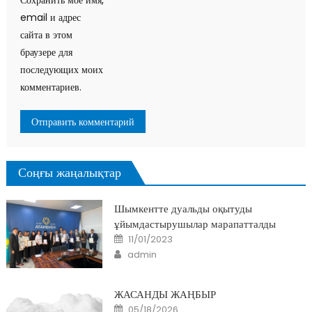
Сохранить моё имя,
email и адрес
сайта в этом
браузере для
последующих моих
комментариев.
Соңғы жаңалықтар
Шымкентте дуальды оқытуды
ұйымдастырушылар марапатталды
Posted
11/01/2023
on
Author
admin
ЖАСАНДЫ ЖАҢБЫР
Posted
05/18/2026