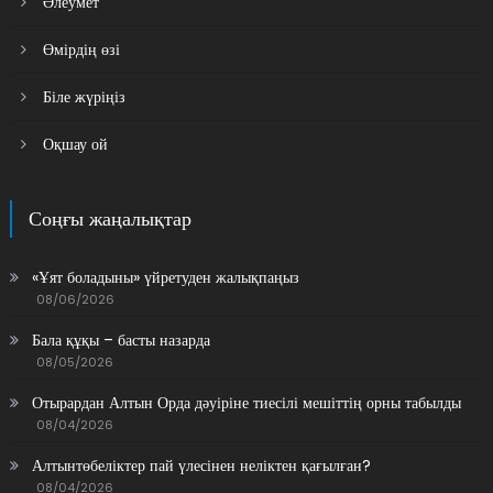
Әлеумет
Өмірдің өзі
Біле жүріңіз
Оқшау ой
Соңғы жаңалықтар
«Ұят боладыны» үйретуден жалықпаңыз
08/06/2026
Бала құқы – басты назарда
08/05/2026
Отырардан Алтын Орда дәуіріне тиесілі мешіттің орны табылды
08/04/2026
Алтынтөбеліктер пай үлесінен неліктен қағылған?
08/04/2026