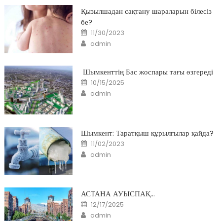
Қызылшадан сақтану шараларын білесіз
бе?
Posted
11/30/2023
on
Author
admin
Шымкенттің Бас жоспары тағы өзгереді
Posted
10/15/2025
on
Author
admin
Шымкент: Таратқыш құрылғылар қайда?
Posted
11/02/2023
on
Author
admin
АСТАНА АУЫСПАҚ…
Posted
12/17/2025
on
Author
admin