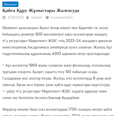
Шымкент
Қайта Құру Жұмыстары Жалғасуда
Posted
Author
11/10/2023
admin
Comment(0)
on
Шымкент қаласындағы Қапал батыр көшесі мен Қаратөбе тас жолы
бойындағы диаметрі 800 миллиметрлі кәріз коллекторын жаңарту
«Су ресурстары-Маркетинг» ЖШС-нің 2023-24 жылдарға арналған
инвестициялық бағдарламасы шеңберінде қолға алынған. Жалпы, бұл
гидротехникалық құрылғының 4300 қарышты метрі ауыстырылады.
– Бұл коллектор 1969 жылы салынған және физикалық, психикалық
тұрғыдан ескірген. Қазіргі уақытта тозу 100 пайыздан асады.
Салдарынан жиі апаттар болды. Жалпы, ескі коллекторда 8 ауыр апат
тіркелді. Бұған жол бермеу үшін қайта құру жұмыстары жүргізілуде,
— дейді «Су ресурстары-Маркетинг» ЖШС күрделі құрылыс және
сатып алу бөлімінің бастығы Бақтияр Қыдырбаев.
Мердігер мекеме биыл ескі коллектордың 1700 сызықты метрін қайта
құрып, жаңартуы керек. Жұмыс толығымен 2024 жылы аяқталады деп