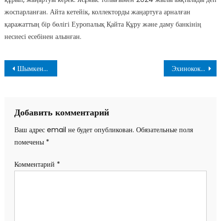
жоспарланған. Айта кетейік, коллекторды жаңартуға арналған
қаражаттың бір бөлігі Еуропалық Қайта Құру және даму банкінің
несиесі есебінен алынған.
Навигация
Шымкентте кәсіпкер қыз-келіншектер кездесуі өтті
Эхинококкоз
по
записям
Добавить комментарий
Ваш адрес email не будет опубликован.
Обязательные поля
помечены
*
Комментарий
*