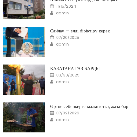
Posted
11/15/2024
on
Author
admin
Сайлау — елді біріктіру керек
Posted
07/20/2025
on
Author
admin
ҚАЗАТАҒА ГАЗ БАРДЫ
Posted
03/30/2025
on
Author
admin
Өртке себепкерге қылмыстық жаза бар
Posted
07/02/2026
on
Author
admin