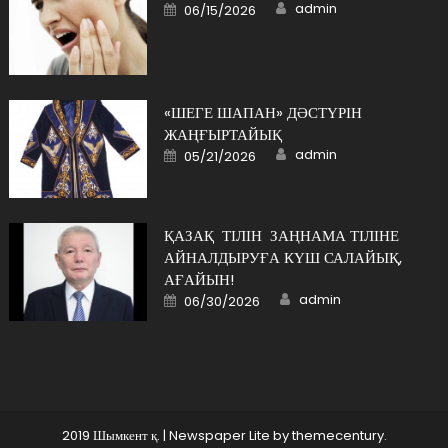
Author
Posted
admin
06/15/2026
on
«ШЕГЕ ШАПАН» ДӘСТҮРІН
ЖАҢҒЫРТАЙЫҚ
Author
Posted
admin
05/21/2026
on
ҚАЗАҚ ТІЛІН ЗАҢНАМА ТІЛІНЕ
АЙНАЛДЫРУҒА КҮШ САЛАЙЫҚ,
АҒАЙЫН!
Author
Posted
admin
06/30/2026
on
2019 Шымкент қ.
|
Newspaper Lite by
themecentury
.