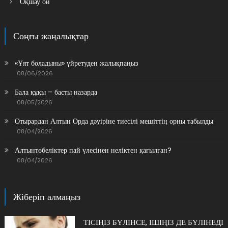
Оқшау ой
Соңғы жаңалықтар
«Ұят боладыны» үйретуден жалықпаңыз
08/06/2026
Бала құқы – басты назарда
08/05/2026
Отырардан Алтын Орда дәуіріне тиесілі мешіттің орны табылды
08/04/2026
Алтынтөбеліктер пай үлесінен неліктен қағылған?
08/04/2026
Жіберіп алмаңыз
ТІСІҢІЗ БҮЛІНСЕ, ІШІҢІЗ ДЕ БҮЛІНЕДІ