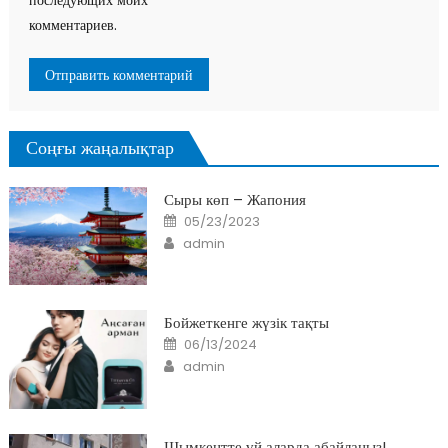
последующих моих
комментариев.
Соңғы жаңалықтар
Сыры көп – Жапония
Posted
05/23/2023
on
Author
admin
Бойжеткенге жүзік тақты
Posted
06/13/2024
on
Author
admin
Шымкентте үй аларда абайлаңыз!