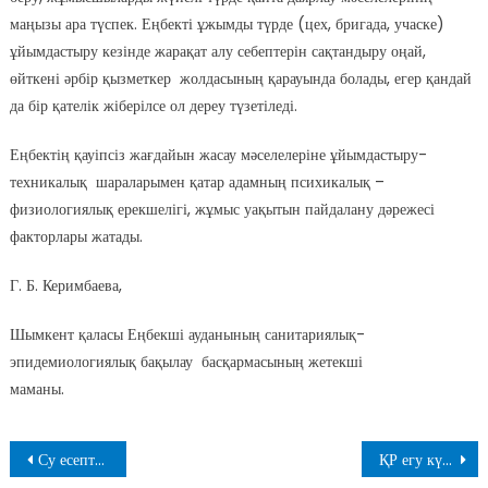
маңызы ара түспек. Еңбекті ұжымды түрде (цех, бригада, учаске)
ұйымдастыру кезінде жарақат алу себептерін сақтандыру оңай,
өйткені әрбір қызметкер жолдасының қарауында болады, егер қандай
да бір қателік жіберілсе ол дереу түзетіледі.
Еңбектің қауіпсіз жағдайын жасау мәселелеріне ұйымдастыру-
техникалық шараларымен қатар адамның психикалық –
физиологиялық ерекшелігі, жұмыс уақытын пайдалану дәрежесі
факторлары жатады.
Г. Б. Керимбаева,
Шымкент қаласы Еңбекші ауданының санитариялық-
эпидемиологиялық бақылау басқармасының жетекші
маманы.
Навигация
Су есептегіш құралдарын уақтылы тексертіңіздер!
ҚР егу күнтізбесіне сай жоспарлы екпелердің маңызы