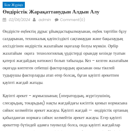
Біле Жүріңіз
Өндірістік Жарақаттанудын Алдын Алу
Posted
Author
02/06/2024
admin
Comment(0)
on
Өндірісте еңбектің дұрыс ұйымдастырылмауынан, еңбек тәртібін бұзу
салдарынан, техникалық қауіпсіздікті сақтамаудан және бақылаудың
әлсіздігінен өндірістік жазатайым оқиғалар болуы мүмкін. Әрбір
жазатайым оқиға технологиялық үрдістерді орындау кезінде туатын
қатерлі жағдайдың нәтижесі болып табылады. Кез – келген жазатайым
оқиғада көптеген себепші факторлардың арасынан оны тікелей
тудырушы факторларды атап өтер болсақ, бұған қауіпті әрекетпен
қауіпті жағдай жатады.
Қауіпті әрекет – жұмысшының (оператордың, жүргізушінің,
слесарьдың, токарьдың) нақты жағдайдағы кәсіптік қимыл нормасына
сәйкес келмейтін әрекет жасауы. Қауіпті жағдай — өндірістік ортаның
қабылданған нормаға сәйкес келмейтін әрекет жасауы. Егер қауіпті
әрекеттер бүтіндей адамға тәуекелді болса, онда қауіпті жағдайлар