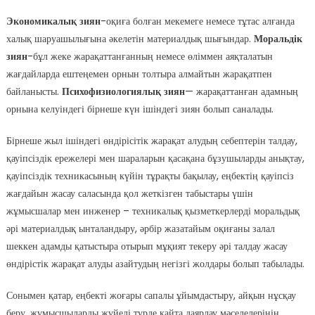
Экономикалық зиян
-оқиға болған мекемеге немесе тұтас алғанда
халық шаруашылығына әкелетін материалдық шығындар.
Моральдік
зиян
-бұл жеке жарақаттанғанның немесе өліммен аяқталатын
жағдайларда ештеңемен орнын толтыра алмайтын жарақатпен
байланысты.
Психофизиологиялық зиян
— жарақаттанған адамның
орнына келуіндегі бірнеше күн ішіндегі зиян болып саналады.
Бірнеше жыл ішіндегі өндірісітік жарақат алудың себептерін талдау,
қауіпсіздік ережелері мен шараларын қасақана бұзушыларды анықтау,
қауіпсіздік техникасының күйін тұрақты бақылау, еңбектің қауіпсіз
жағдайын жасау саласында қол жеткізген табыстары үшін
жұмысшалар мен инженер – техникалық қызметкерлерді моральдық
әрі материалдық ынталандыру, әрбір жазатайым оқиғаны залал
шеккен адамды қатыстыра отырып мұқият текеру әрі талдау жасау
өндірістік жарақат алуды азайтудың негізгі жолдары болып табылады.
Сонымен қатар, еңбекті жоғары сапалы ұйымдастыру, айқын нұсқау
беру, жұмысшыларды жүйелі түрде қайта даярлау мәселелерінің