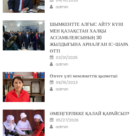
04/10/2026
on
Author
admin
ШЫМКЕНТТЕ АЛҒЫС АЙТУ КҮНІ
МЕН ҚАЗАҚСТАН ХАЛҚЫ
АССАМБЛЕЯСЫНЫҢ 30
ЖЫЛДЫҒЫНА АРНАЛҒАН ІС-ШАРА
ӨТТІ
Posted
03/01/2025
on
Author
admin
Өзгеге үлгі мемлекеттік қызметші
Posted
09/15/2023
on
Author
admin
ӘМЕҢГЕРЛІККЕ ҚАЛАЙ ҚАРАЙСЫЗ?
Posted
05/27/2026
on
Author
admin