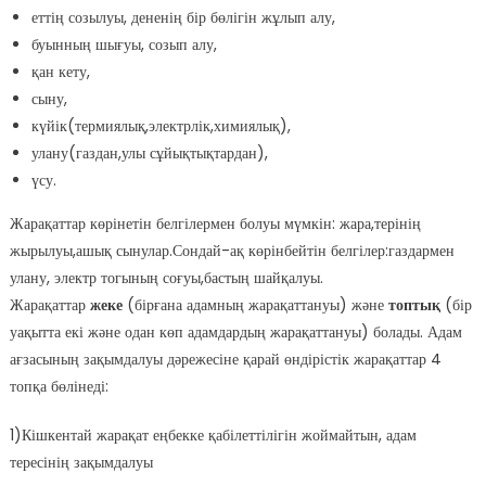
еттің созылуы, дененің бір бөлігін жұлып алу,
буынның шығуы, созып алу,
қан кету,
сыну,
күйік(термиялық,электрлік,химиялық),
улану(газдан,улы сұйықтықтардан),
үсу.
Жарақаттар көрінетін белгілермен болуы мүмкін: жара,терінің
жырылуы,ашық сынулар.Сондай-ақ көрінбейтін белгілер:газдармен
улану, электр тогының соғуы,бастың шайқалуы.
Жарақаттар
жеке
(бірғана адамның жарақаттануы) және
топтық
(бір
уақытта екі және одан көп адамдардың жарақаттануы) болады. Адам
ағзасының зақымдалуы дәрежесіне қарай өндірістік жарақаттар 4
топқа бөлінеді:
1)Кішкентай жарақат еңбекке қабілеттілігін жоймайтын, адам
тересінің зақымдалуы