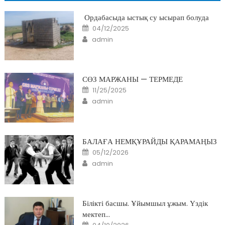
Ордабасыда ыстық су ысырап болуда
Posted
04/12/2025
on
Author
admin
СӨЗ МАРЖАНЫ — ТЕРМЕДЕ
Posted
11/25/2025
on
Author
admin
БАЛАҒА НЕМҚҰРАЙДЫ ҚАРАМАҢЫЗ
Posted
05/12/2026
on
Author
admin
Білікті басшы. Ұйымшыл ұжым. Үздік
мектеп…
Posted