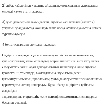
2)еңбек қабілетінен уақытша айыратын,жұмысшының денсаулығы
емдеуді қажет ететін жарақат.
3)ауыр денелермен зақымдалған, еңбекке қабілеттілігі(кәсіптік)
уақытын ұзақ уақытқа жойылуы және басқа жұмысы уақытша немесе
тұрақты ауысуы.
4)өлім тудырумен аяқталған жарақат.
Өндірістік жарақат жұмысшыға әлеуметтік және экономикалық,
физиологиялық және моральдық әсерін тигізетінін айта кету керек.
Әлеуметтік зиян
-адам денсаулығының нашарлауы және еңбекке
қабілеттінің төмендеуі; мамандығына, жұмысына деген
қызықпаушылықтың проблемасы; ұжымда әлеуметтік-психологиялық
қарым-қатынастың нашарлауы. Бұдан басқа өндірістік қайғылы
жағдайдан
зақымданушы
моральдік
және
психофизиологиялық
зияндарды
басынан өткізеді.