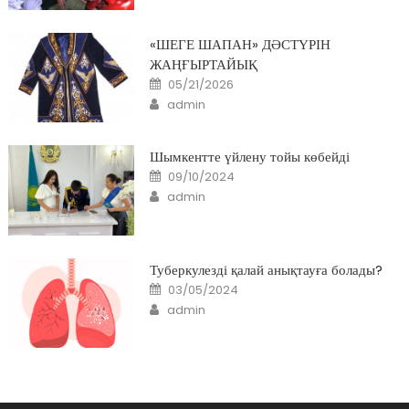
«ШЕГЕ ШАПАН» ДӘСТҮРІН
ЖАҢҒЫРТАЙЫҚ
Posted
05/21/2026
on
Author
admin
Шымкентте үйлену тойы көбейді
Posted
09/10/2024
on
Author
admin
Туберкулезді қалай анықтауға болады?
Posted
03/05/2024
on
Author
admin