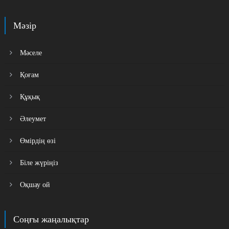
Мәзір
Мәселе
Қоғам
Құқық
Әлеумет
Өмірдің өзі
Біле жүріңіз
Оқшау ой
Соңғы жаңалықтар