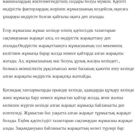
машиналардың жіктелмегендігінің салдары болуы мүмкін. Қауіпті
өндірістік факторлардың әсерінен жұмысшының кездейсоқ оқиғаға
ұшырауы өндірісте болған қайғылы оқиға деп аталады.
Егер жұмысшы жұмыс кезінде өзінің қауіпсіздік талаптарын
сақтамауынан жарақат алса, ол өндірістік жарақаттану деп
аталады.Өндірістік жарақаттаануға жұмысшының сол мекеменің
көлігімен жұмысқа барар жолда немесе қайтарда алған жарақаты
жатады. Ал, жұмысшының мас болуы, ұрлық жасауы кезіндегі ,
болмаса әкімшіліктің рұқсатынсыз жеке басының қажетін өтеу кезінде
алған жарақаты өндірістік жарақатқа жатпайды.
Қоғамдық тапсырмаларды орындау кезінде, адамдарды құтқару кезінде
және жұмысқа бару немесе жұмыстан қайтар жолда, яғни жалпы
көлікпен жүрген кезінде алған жарақат жұмысқа байланысты деп
есептеледі. Жұмыстан бос уақытта алған жарақат тұрмыстық жарақат
болады. Еңбек қауіпсіздігі талаптарын сақтамаудан жұмысшы жарақат
алады. Зақымдануына байланысты жарақаттың келесі түрлері бар: