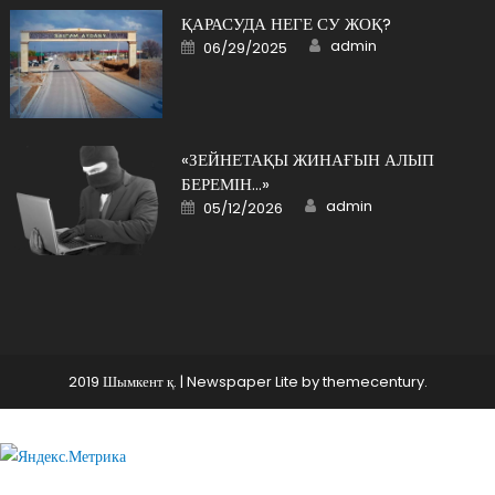
ҚАРАСУДА НЕГЕ СУ ЖОҚ?
Author
Posted
admin
06/29/2025
on
«ЗЕЙНЕТАҚЫ ЖИНАҒЫН АЛЫП
БЕРЕМІН…»
Author
Posted
admin
05/12/2026
on
2019 Шымкент қ.
|
Newspaper Lite by
themecentury
.