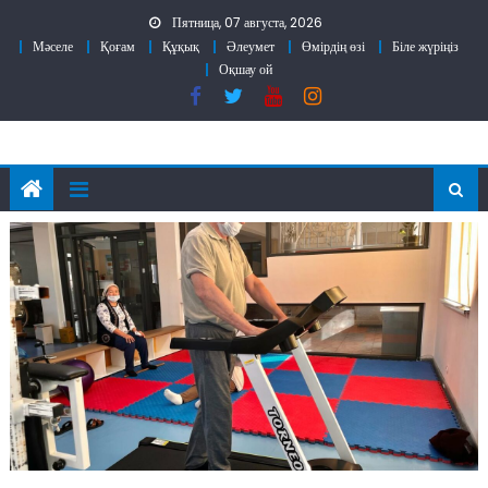
Skip
Пятница, 07 августа, 2026
to
Мәселе
Қоғам
Құқық
Әлеумет
Өмірдің өзі
Біле жүріңіз
content
Оқшау ой