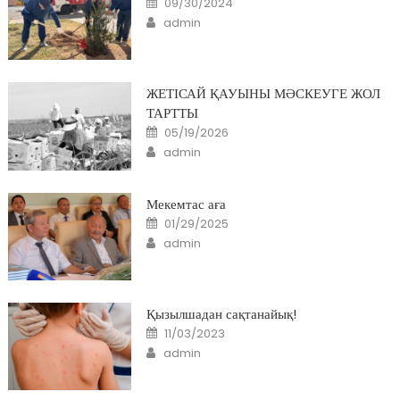
09/30/2024
on
Author
admin
ЖЕТІСАЙ ҚАУЫНЫ МӘСКЕУГЕ ЖОЛ
ТАРТТЫ
Posted
05/19/2026
on
Author
admin
Мекемтас аға
Posted
01/29/2025
on
Author
admin
Қызылшадан сақтанайық!
Posted
11/03/2023
on
Author
admin