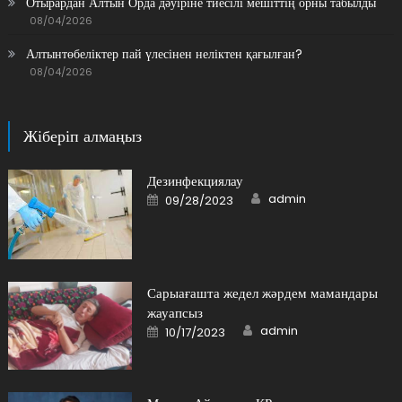
Отырардан Алтын Орда дәуіріне тиесілі мешіттің орны табылды
08/04/2026
Алтынтөбеліктер пай үлесінен неліктен қағылған?
08/04/2026
Жіберіп алмаңыз
Дезинфекциялау
Author
Posted
admin
09/28/2023
on
Сарыағашта жедел жәрдем мамандары
жауапсыз
Author
Posted
admin
10/17/2023
on