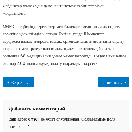
жабдықтар және емдік дене-шынықтыру кабинеттерімен
жабдықталған.
МӘМС шеңберінде ересектер мен балаларға медициналық оңалту
көмегіне қолжетімділік артуда. Бүгінгі таңда Шымкентте
кардиологиялық, неврологиялық, ортопедиялық және жалпы оңалту
шаралары мен травматологиялық, пульманологиялық бағыттар
бойынша 68 медициналық ұйым көмек көрсетеді. Емдеу мекемелері
былтыр 400 мыңға жуық оңалту шараларын көрсеткен.
Навигация
Жеңгелердің «Қол ұстатар» сұрағаны дұрыс па?
Стоматологиялық көмекпен байланысты жұқпалы аурулар дегеніміз не?
по
записям
Добавить комментарий
Ваш адрес email не будет опубликован.
Обязательные поля
помечены
*