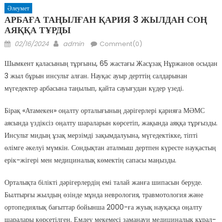
Әлеумет
АРБАҒА ТАҢЫЛҒАН ҚАРИЯ 3 ЖЫЛДАН СОҢ
АЯҚҚА ТҰРДЫ
Posted
Author
02/16/2024
admin
Comment(0)
on
Шымкент қаласының тұрғыны, 65 жастағы Жасұзақ Нұржанов осыдан
3 жыл бұрын инсульт алған. Науқас ауыр дерттің салдарынан
мүгедектер арбасына таңылып, қайта сауығудан күдер үзеді.
Бірақ «Атамекен» оңалту орталығының дәрігерлері қарияға МӘМС
аясында үздіксіз оңалту шараларын көрсетіп, жақында аяққа тұрғызды.
Инсульт мидың ұзақ мерзімді зақымдалуына, мүгедектікке, тіпті
өлімге әкелуі мүмкін. Сондықтан аталмыш дертпен күресте науқастың
ерік-жігері мен медициналық көмектің сапасы маңызды.
Орталықта білікті дәрігерлердің емі талай жанға шипасын беруде.
Былтырғы жылдың өзінде мұнда неврология, травмотология және
ортопедиялық бағыттар бойынша 2000-ға жуық науқасқа оңалту
шаралары көрсетілген. Емдеу мекемесі заманауи медициналық құрал-