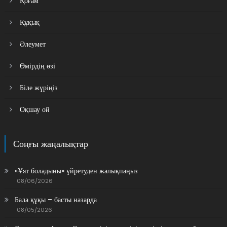
Қоғам
Құқық
Әлеумет
Өмірдің өзі
Біле жүріңіз
Оқшау ой
Соңғы жаңалықтар
«Ұят боладыны» үйретуден жалықпаңыз
08/06/2026
Бала құқы – басты назарда
08/05/2026