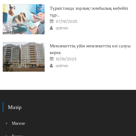
Түркістанда зорлық-зомбылық көбейіп
тұр…
Posted
07/19/2025
on
Author
admin
Мемлекеттің үйін мемлекеттің өзі салуы
керек
Posted
10/19/2023
on
Author
admin
Мәзір
Мәселе