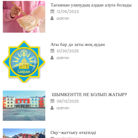
Тағамнан уланудың алдын алуға болады
Posted
12/05/2023
on
Author
admin
Аты бар да заты жоқ аудан
Posted
01/30/2025
on
Author
admin
ШЫМКЕНТТЕ НЕ БОЛЫП ЖАТЫР?
Posted
08/13/2025
on
Author
admin
Оқу-жаттығу өткізілді
Posted