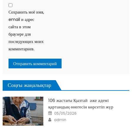
Сохранить моё имя,
email и адрес
сайта в этом
браузере для
последующих моих
комментариев.
Соңғы жаңалықтар
106 жастағы Қызтай әже әдемі
қартаюдың өнегесін көрсетіп жүр
Posted
05/05/2026
on
Author
admin