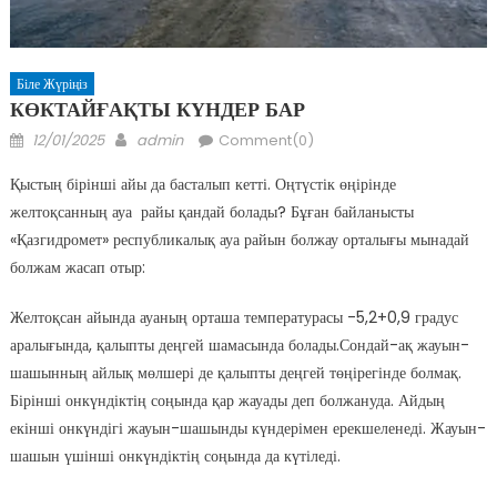
Біле Жүріңіз
КӨКТАЙҒАҚТЫ КҮНДЕР БАР
Posted
Author
12/01/2025
admin
Comment(0)
on
Қыстың бірінші айы да басталып кетті. Оңтүстік өңірінде
желтоқсанның ауа райы қандай болады? Бұған байланысты
«Қазгидромет» республикалық ауа райын болжау орталығы мынадай
болжам жасап отыр:
Желтоқсан айында ауаның орташа температурасы -5,2+0,9 градус
аралығында, қалыпты деңгей шамасында болады.Сондай-ақ жауын-
шашынның айлық мөлшері де қалыпты деңгей төңірегінде болмақ.
Бірінші онкүндіктің соңында қар жауады деп болжануда. Айдың
екінші онкүндігі жауын-шашынды күндерімен ерекшеленеді. Жауын-
шашын үшінші онкүндіктің соңында да күтіледі.