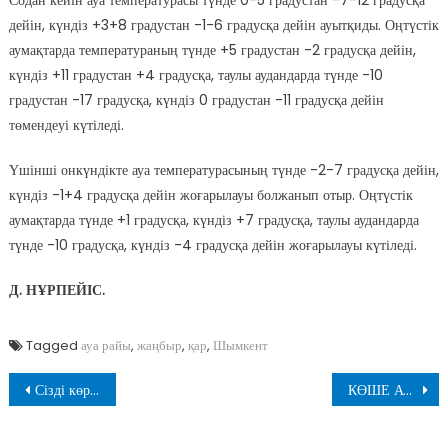
дейін, күндіз +3+8 градустан -1-6 градусқа дейін ауытқиды. Оңтүстік
аумақтарда температураның түнде +5 градустан -2 градусқа дейін,
күндіз +11 градустан +4 градусқа, таулы аудандарда түнде -10
градустан -17 градусқа, күндіз 0 градустан -11 градусқа дейін
төмендеуі күтіледі.
Үшінші онкүндікте ауа температурасының түнде -2-7 градусқа дейін,
күндіз -1+4 градусқа дейін жоғарылауы болжанып отыр. Оңтүстік
аумақтарда түнде +1 градусқа, күндіз +7 градусқа, таулы аудандарда
түнде -10 градусқа, күндіз -4 градусқа дейін жоғарылауы күтіледі.
Д. НҰРПЕЙІС.
Tagged
ауа райы
,
жаңбыр
,
қар
,
Шымкент
Навигация
Сізді көргім келеді де тұрады…
КӨШЕ АТАУЛАРЫ ҚАШАН ТҮЗЕЛЕДІ?
по