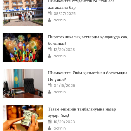
Шымкентте студенттік 60-тан аса
жатақхана бар
Posted
08/27/2025
on
Author
admin
Пиротехникалық заттарды қолдануда сақ
болыңыз!
Posted
12/20/2023
on
Author
admin
Шымкентте: Әкім қызметінен босатылды.
Не үшін?
Posted
04/16/2025
on
Author
admin
Тағам өнімінің таңбалануына назар
аударайық!
Posted
10/29/2023
on
Author
admin