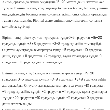
Айдың ортасында екпіні секундына 15-20 метрге дейін жететін жел
тұрады. Екінші онкүндіктің соңында бұрқасын болуы, бірінші, үшінші
онкүндіктердің басында және соңында, екінші онкүндіктің ортасында
тұман түсуі мүмкін. Бірінші және үшінші онкүндіктердің соңында
көктайғақ күтіледі.
Бірінші онкүндікте ауа температурасы түнде0-5 градустан -15-20
градусқа, күндіз +3+8 градустан -3-8 градусқа дейін төмендейді.
Оңтүстік аумақтарда температура түнде +5 градустан -10 градусқа
дейін, күндіз +11 градустан +2 градусқа, таулы аудандарда күндіз 0
градустан -11 градусқа дейін төмендейді.
Екінші онкүндіктің басында ауа температурасы түнде -15-20
градустан 0-5 градусқа, күндіз -3-8 градустан +3+8 градусқа дейін
жоғарылайды. Оңтүстік аумақтарда температура түнде -10 градустан
+5 градусқа дейін, күндіз +2 градустан +11 градусқа, таулы аудандарда
түнде -20 градустан -10 градусқа, күндіз -11 градустан 0 градусқа
дейін жоғарылайды.
Содан кейін ауа температурасы түнде 0-5 градустан -7-12 градусқа