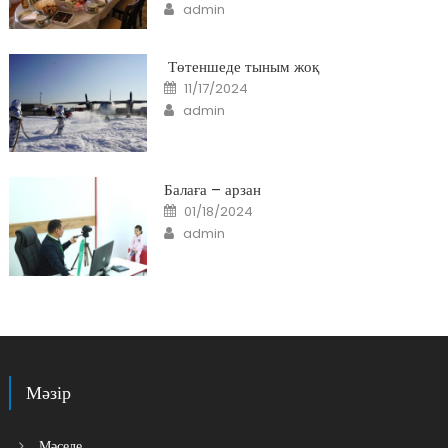
Author
admin
Төтеншеде тыным жоқ
Posted
11/17/2024
on
Author
admin
Балаға – арзан
Posted
01/18/2024
on
Author
admin
Мәзір
Мәселе