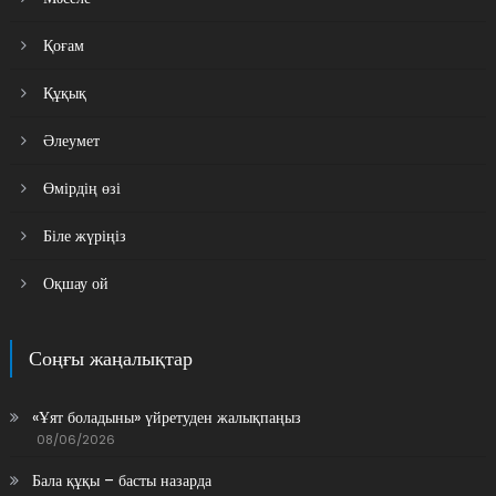
Қоғам
Құқық
Әлеумет
Өмірдің өзі
Біле жүріңіз
Оқшау ой
Соңғы жаңалықтар
«Ұят боладыны» үйретуден жалықпаңыз
08/06/2026
Бала құқы – басты назарда