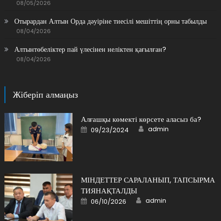
08/05/2026
Отырардан Алтын Орда дәуіріне тиесілі мешіттің орны табылды
08/04/2026
Алтынтөбеліктер пай үлесінен неліктен қағылған?
08/04/2026
Жіберіп алмаңыз
Алғашқы көмекті көрсете аласыз ба?
Author
Posted
admin
09/23/2024
on
МІНДЕТТЕР САРАЛАНЫП, ТАПСЫРМА
ТИЯНАҚТАЛДЫ
Author
Posted
admin
06/10/2026
on