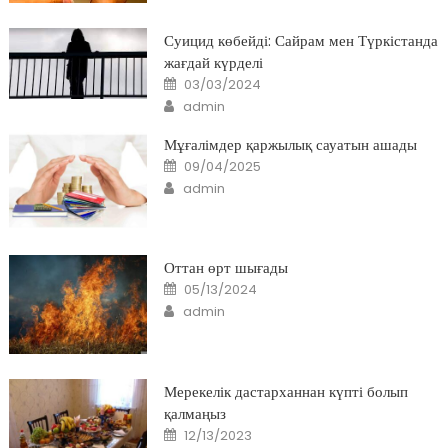
Суицид көбейді: Сайрам мен Түркістанда
жағдай күрделі
Posted
03/03/2024
on
Author
admin
Мұғалімдер қаржылық сауатын ашады
Posted
09/04/2025
on
Author
admin
Оттан өрт шығады
Posted
05/13/2024
on
Author
admin
Мерекелік дастарханнан күпті болып
қалмаңыз
Posted
12/13/2023
on