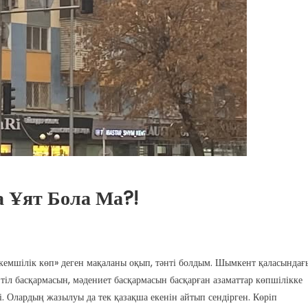
 Ұят Бола Ма?!
а кемшілік көп» деген мақаланы оқып, тәнті болдым. Шымкент қаласындағ
тіл басқармасын, мәдениет басқармасын басқарған азаматтар көпшілікке
ді. Олардың жазылуы да тек қазақша екенін айтып сендірген. Көріп