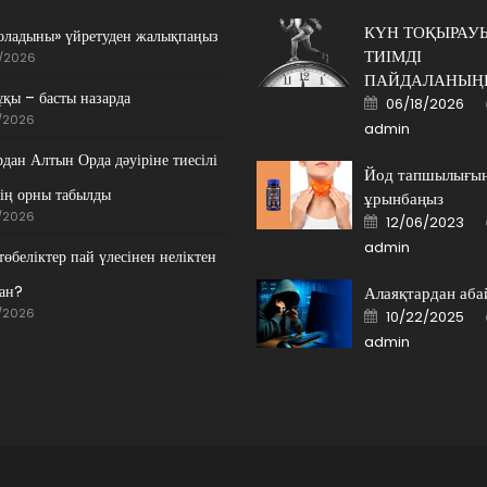
КҮН ТОҚЫРАУ
оладыны» үйретуден жалықпаңыз
ТИІМДІ
/2026
ПАЙДАЛАНЫҢ
ұқы – басты назарда
Posted
06/18/2026
on
/2026
admin
дан Алтын Орда дәуіріне тиесілі
Йод тапшылығы
ің орны табылды
ұрынбаңыз
Posted
/2026
12/06/2023
on
admin
өбеліктер пай үлесінен неліктен
ан?
Алаяқтардан аба
Posted
/2026
10/22/2025
on
admin