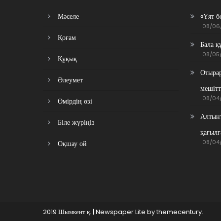
Мәселе
«Ұят б
08/06
Қоғам
Бала қ
08/05
Құқық
Отырар
Әлеумет
мешітт
08/04
Өмірдің өзі
Алтынт
Біле жүріңіз
қағылғ
08/04
Оқшау ой
2019 Шымкент қ.
|
Newspaper Lite by
themecentury
.