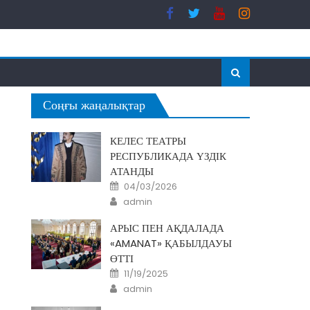
Соңғы жаңалықтар
КЕЛЕС ТЕАТРЫ
РЕСПУБЛИКАДА ҮЗДІК
АТАНДЫ
Posted
04/03/2026
on
Author
admin
АРЫС ПЕН АҚДАЛАДА
«AMANAT» ҚАБЫЛДАУЫ
ӨТТІ
Posted
11/19/2025
on
Author
admin