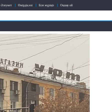
Әлеумет
Өмірдің өзі
Біле жүріңіз
Оқшау ой