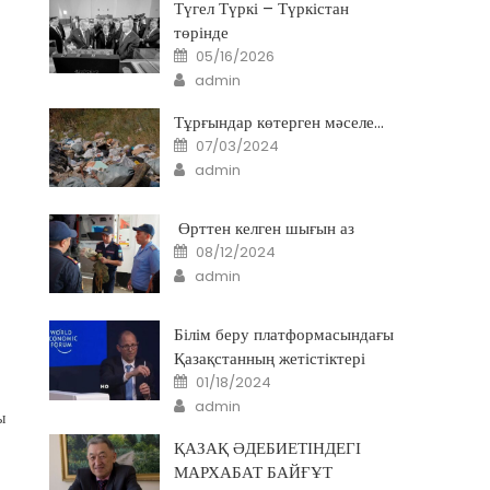
Түгел Түркі – Түркістан
төрінде
Posted
05/16/2026
on
Author
admin
Тұрғындар көтерген мәселе…
Posted
07/03/2024
on
Author
admin
Өрттен келген шығын аз
Posted
08/12/2024
on
Author
admin
Білім беру платформасындағы
Қазақстанның жетістіктері
Posted
01/18/2024
on
Author
admin
ы
ҚАЗАҚ ӘДЕБИЕТІНДЕГІ
МАРХАБАТ БАЙҒҰТ