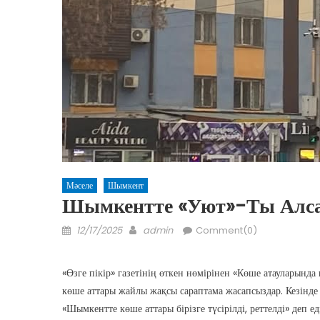
Мәселе
Шымкент
Шымкентте «Уют»-Ты Алса
Posted
Author
12/17/2025
admin
Comment(0)
on
«Өзге пікір» газетінің өткен нөмірінен «Көше атауларынд
көше аттары жайлы жақсы сараптама жасапсыздар. Кезінде 
«Шымкентте көше аттары бірізге түсірілді, реттелді» деп е