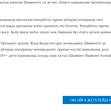
азылған көшелер Шымкентте әлі де көп. Әсіресе жарнамалық тақтайшалард
ғынауданда орналасқан көпқабатты тұрғын үйлердің шатырында ілулі
сы маңда орналасқан жиһаз дүкенінің аты болатын. Көпқабатты тұрғын
 жазу. Қазір мұнда жиһаз дүкені жоқ. Барының бұл атауға қатысы шамал
. Президент ауысып, Жаңа Қазақстан құру жолындамыз. Шымкентті де
ты үйлердің шатырында «менмұңдалап» тұратын осы бір жарнамалық жазу
«УЮТ»- деген жарнамалық жазуды алып тастаса Шымкент Шымкент болма
ОЮ ОЙҒА ЖЕТЕЛЕЙДІ