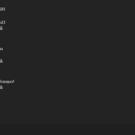
ЫН
ЫЗ
Author
на
Author
йлаңыз!
Author