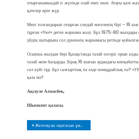
отырғанымыздай іс жүзінде олай емес екен. Атауы қате ж
қателер өріп жүр.
Мені толғандырып отырған сондай мәселенің бірі – 16 ша
тұрған «Уют» деген жарнама жазу. Бұл 1975-80 жылдары о
үйдің шатырына сол дүкеннің жарнамасы ретінде қойылған
Осынша жылдан бері Қазақстанда талай өзгеріс орын алды
талай әкім басқарды. Бірақ 16 шағын аудандағы көпқабат
сол күйі тұр. Бұл салғырттық па әлде немқұрайлық па? 
қала ма?
Ақсәуле Алмасбек,
Шымкент қаласы.
Навигация
Желтоқсан оқиғасын ұмыттыру кімге керек болуда?
по