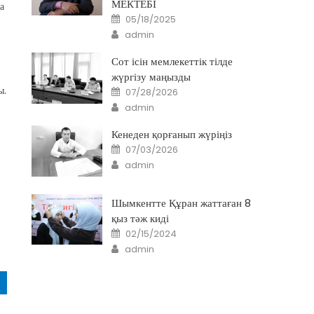
МЕКТЕБІ
а
Posted
05/18/2025
on
Author
admin
Сот ісін мемлекеттік тілде
жүргізу маңызды
Posted
ы.
07/28/2026
on
Author
admin
Кенеден қорғанып жүріңіз
Posted
07/03/2026
on
й
Author
admin
Шымкентте Құран жаттаған 8
қыз тәж киді
Posted
02/15/2024
on
Author
admin