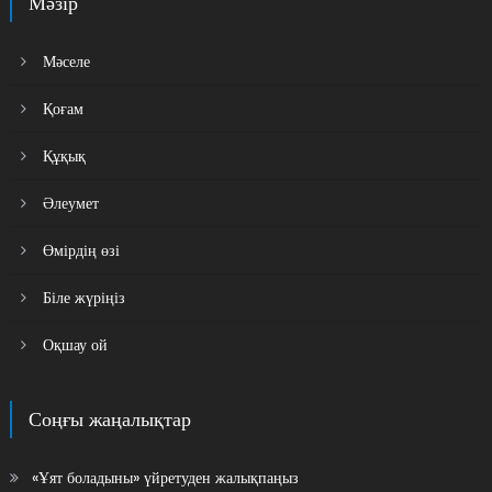
Мәзір
Мәселе
Қоғам
Құқық
Әлеумет
Өмірдің өзі
Біле жүріңіз
Оқшау ой
Соңғы жаңалықтар
«Ұят боладыны» үйретуден жалықпаңыз