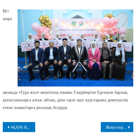
Игі
шара
аясында «Тура жол» мешітінің имамы Тәңірберген Ергешов барлық
қатысушыларға алғыс айтып, діни сауат ашу курстарына демеушілік
еткен азаматтарға ризалық білдірді.
Навигация
«ҚАРА КАССА» ОЙНАП, ҰМРАҒА БАРУҒА БОЛА МА?
Жеңгелердің «Қол ұстатар» сұрағаны дұрыс па?