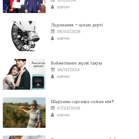
11/11/2024
on
Author
admin
Лудомания – қоғам дерті
Posted
08/03/2026
on
Author
admin
Бойжеткенге жүзік тақты
Posted
06/13/2024
on
Author
admin
Шаруаны сарсаңға салған кім?
Posted
07/23/2025
on
Author
admin