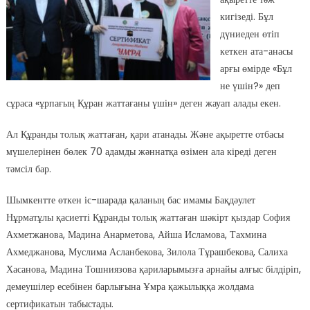
кигізеді. Бұл
дүниеден өтіп
кеткен ата-анасы
арғы өмірде «Бұл
не үшін?» деп
сұраса «ұрпағың Құран жаттағаны үшін» деген жауап алады екен.
Ал Құранды толық жаттаған, қари атанады. Және ақыретте отбасы
мүшелерінен бөлек 70 адамды жәннатқа өзімен ала кіреді деген
тәмсіл бар.
Шымкентте өткен іс-шарада қаланың бас имамы Бақдәулет
Нұрматұлы қасиетті Құранды толық жаттаған шәкірт қыздар София
Ахметжанова, Мадина Анарметова, Айша Исламова, Тахмина
Ахмеджанова, Муслима Асланбекова, Зилола Тұрашбекова, Салиха
Хасанова, Мадина Тошниязова қариларымызға арнайы алғыс білдіріп,
демеушілер есебінен барлығына Ұмра қажылыққа жолдама
сертификатын табыстады.