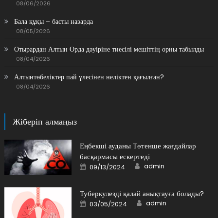
08/06/2026
Бала құқы – басты назарда
08/05/2026
Отырардан Алтын Орда дәуіріне тиесілі мешіттің орны табылды
08/04/2026
Алтынтөбеліктер пай үлесінен неліктен қағылған?
08/04/2026
Жіберіп алмаңыз
Еңбекші ауданы Төтенше жағдайлар
басқармасы ескертеді
Author
Posted
admin
09/13/2024
on
Туберкулезді қалай анықтауға болады?
Author
Posted
admin
03/05/2024
on