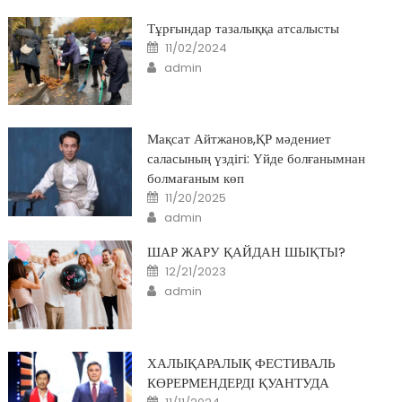
Тұрғындар тазалыққа атсалысты
Posted
11/02/2024
on
Author
admin
Мақсат Айтжанов,ҚР мәдениет
саласының үздігі: Үйде болғанымнан
болмағаным көп
Posted
11/20/2025
on
Author
admin
ШАР ЖАРУ ҚАЙДАН ШЫҚТЫ?
Posted
12/21/2023
on
Author
admin
ХАЛЫҚАРАЛЫҚ ФЕСТИВАЛЬ
КӨРЕРМЕНДЕРДІ ҚУАНТУДА
Posted