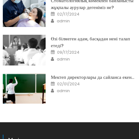
Стоматологиялық көмекпен байланысты
жұқпалы аурулар дегеніміз не?
Posted
02/17/2024
on
Author
admin
Өзі білмеген адам, басқадан нені талап
етеді?
Posted
09/17/2024
on
Author
admin
Мектеп директорлары да сайланса екен…
Posted
02/01/2024
on
Author
admin