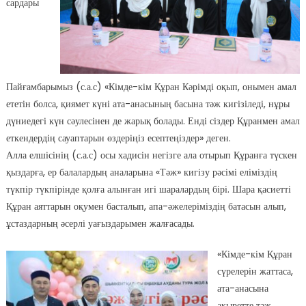
сардары
Пайғамбарымыз (с.а.с) «Кімде-кім Құран Кәрімді оқып, онымен амал
ететін болса, қиямет күні ата-анасының басына тәж кигізіледі, нұры
дүниедегі күн сәулесінен де жарық болады. Енді сіздер Құранмен амал
еткендердің сауаптарын өздеріңіз есептеңіздер» деген.
Алла елшісінің (с.а.с) осы хадисін негізге ала отырып Құранға түскен
қыздарға, ер балалардың аналарына «Тәж» кигізу рәсімі еліміздің
түкпір түкпірінде қолға алынған игі шаралардың бірі. Шара қасиетті
Құран аяттарын оқумен басталып, апа-әжелеріміздің батасын алып,
ұстаздарның әсерлі уағыздарымен жалғасады.
«Кімде-кім Құран
сүрелерін жаттаса,
ата-анасына
ақыретте тәж