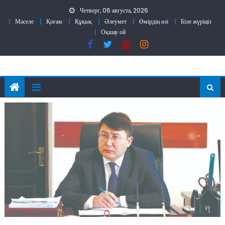
Skip
Четверг, 06 августа, 2026
to
Мәселе
Қоғам
Құқық
Әлеумет
Өмірдің өзі
Біле жүріңіз
content
Оқшау ой