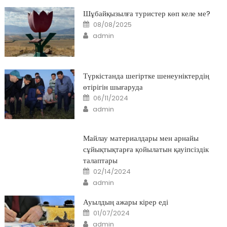
Шұбайқызылға туристер көп келе ме?
Posted
08/08/2025
on
Author
admin
Түркістанда шегіртке шенеуніктердің
өтірігін шығаруда
Posted
06/11/2024
on
Author
admin
Майлау материалдары мен арнайы
сұйықтықтарға қойылатын қауіпсіздік
талаптары
Posted
02/14/2024
on
Author
admin
Ауылдың ажары кірер еді
Posted
01/07/2024
on
Author
admin