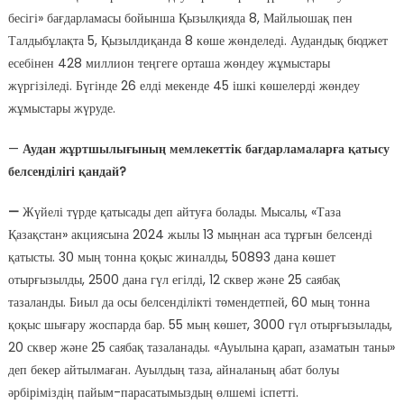
бесігі» бағдарламасы бойынша Қызылқияда 8, Майлыошақ пен
Талдыбұлақта 5, Қызылдиқанда 8 көше жөнделеді. Аудандық бюджет
есебінен 428 миллион теңгеге орташа жөндеу жұмыстары
жүргізіледі. Бүгінде 26 елді мекенде 45 ішкі көшелерді жөндеу
жұмыстары жүруде.
—
Аудан жұртшылығының мемлекеттік бағдарламаларға қатысу
белсенділігі қандай?
—
Жүйелі түрде қатысады деп айтуға болады. Мысалы, «Таза
Қазақстан» акциясына 2024 жылы 13 мыңнан аса тұрғын белсенді
қатысты. 30 мың тонна қоқыс жиналды, 50893 дана көшет
отырғызылды, 2500 дана гүл егілді, 12 сквер және 25 саябақ
тазаланды. Биыл да осы белсенділікті төмендетпей, 60 мың тонна
қоқыс шығару жоспарда бар. 55 мың көшет, 3000 гүл отырғызылады,
20 сквер және 25 саябақ тазаланады. «Ауылына қарап, азаматын таны»
деп бекер айтылмаған. Ауылдың таза, айналаның абат болуы
әрбіріміздің пайым-парасатымыздың өлшемі іспетті.