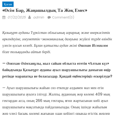
Қоғам
«Өсім Бар, Жаңашылдық Та Жоқ Емес»
Posted
Author
07/22/2025
admin
Comment(0)
on
Қазығұрт ауданы Түркістан облысының аграрлық және өнеркәсіптік
өркендеуіне, әлеуметтік-экономикалық дамуына жүйелі түрде өзіндік
үлесін қосып келеді. Бұған қатысты аудан әкімі
Әзизхан Исмаилов
бізге толыққанды айтып берді.
— Әзизхан Әзімханұлы, жыл сайын облыста өтетін «Алтын күз»
байқауында Қазығұрт ауданы ауыл шаруашылығы дамыған өңір
ретінде марапатқа ие боласыздар. Қандай еңбектеріңіз ескерілуде?
— Ауыл шаруашылығы жайын сөз еткенде алдымен мал мен егін
шаруашылығы ауызға ілігеді. Жалпы, ауданның жер көлемі 409 мың
гектардан асса, оның 266 мың гектары, яғни жартысынан көбі ауыл
шаруашылығы мақсатында пайдаланылады. Оның ішінде жайылым
жер үлесі басым, көлемі жағынан одан кейінгі орында егістік жерлер