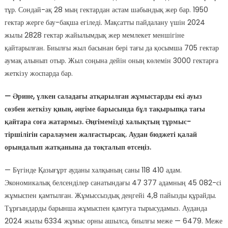
тұр. Сондай-ақ 28 мың гектардан астам шабындық жер бар. 1950
гектар жерге бау-бақша егіледі. Мақсатты пайдалану үшін 2024
жылы 2828 гектар жайылымдық жер мемлекет меншігіне
қайтарылған. Биылғы жыл басынан бері тағы да қосымша 705 гектар
аумақ алынып отыр. Жыл соңына дейін оның көлемін 3000 гектарға
жеткізу жоспарда бар.
— Әрине, үлкен саладағы атқарылған жұмыстарды екі ауыз
сөзбен жеткізу қиын, әңгіме барысында бұл тақырыпқа тағы
қайтара соға жатармыз. Әңгімемізді халықтың тұрмыс-
тіршілігін саралаумен жалғастырсақ. Аудан бюджеті қалай
орындалып жатқанына да тоқталып өтсеңіз.
— Бүгінде Қазығұрт ауданы халқының саны 118 410 адам.
Экономикалық белсенділер санатындағы 47 377 адамның 45 082-сі
жұмыспен қамтылған. Жұмыссыздық деңгейі 4,8 пайызды құрайды.
Тұрғындарды барынша жұмыспен қамтуға тырысудамыз. Ауданда
2024 жылы 6334 жұмыс орны ашылса, биылғы меже — 6479. Меже