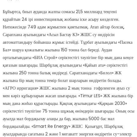
Бұйыртса, биыл ауданда жалпы сомасы 21,5 миллиард теңгені
құрайтын 24 ірі инвестициялық жобаны іске асыру көзделген.
Нәтижесінде 749 адам жұмыспен қамтылмақ. Атап айтар болсақ,
Сарапхана ауылындағы «Асыл Бастау КЗ» ЖШС су өндірісін
автоматтандыру бойынша жұмыс істейді. Тұрбат ауылындағы «Пасека
Бал» шаруа қожалығы жылына 150 тонна бал береді. Аудан
орталығындағы «БИА Строй» серіктестігі тәулігіне бір мың дана кеңсе
қағазын шығарады. Шарбұлақ ауылындағы «Қайып ата» серіктестігі
жылына 250 тонна балық өндіреді. Сарапханадағы «Билол» ЖК
жылына бір мың тонна темір болат шарларын өндіретін болады.
«АГРО ирригация» ЖШС жылына 2 мың тонна гофрленген ауыз су
мен кәріз құбырларын жасап шығарады. «Timur LES» ЖК жылына бір
мың дана жиһаз құрастырады. Қақпақ ауылындағы «Қарқын 2030»
серіктестігі тәулігіне 75 тонна шұжық өнімдерін шығарады. Оның осы
ауылда мал бордақылау алаңы да бар, жылына 5000 бас мал
бордақылайды. «Smart Re Energy» ЖШС Қазығұрт, Шарбұлақ
ауылдарында сағатына 2 және 1 мегаватт энергия өндіретін су-электр