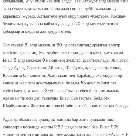
құбырынан, 2-уі бұлақ көзінен алады. Тек Атажұрт елді мекені ғана
ауыз сумен қамтылмаған. Онда жыл соңына дейін жаңадан су
құрылысы жүреді. Алтынтөбе ауыл округіндегі «Көктерек-Қосшы»
бұлағының құрылысы қайта құрылады. 20 елді мекенде тозған
құбырлар ағымдағы жөндеуден өтеді.
Сол секілді 61 елді мекеннің 60-ы орталықтандырылған электр
желісіне қосылған, 1-уі дербес электр қондырғысымен қамтылған.
Биыл 8 елді мекенде 9 нысанның желілері ауыстырылады. Жігірген,
Талдыбұлақ, Сарапхана, Айнатас, Шарбұлақ ауылдарында толық,
Қосағашта бір көшенің, Жаңаталап пен Қарабауда екі-екіден төрт
көшенің желілері ауыстырылатын болады. 55 ауыл табиғи газ
жүйесімен қамтылған. 2-уі шалғайлығы себепті экономикалық
жағынан тиімсіз деп танылды. Биыл Сынтастағы Бәйдібек,
Шарбұлақтағы Желтоқсан көшесі табиғи газбен қамтылатын болады.
Ауданда облыстық, аудандық маңызы бар және ауылдың ішкі
көшелерін қосқанда жалпы 1367 шақырым жол бар. Биыл 905
миллион теңгеге орташа жөндеу жұмыстары жүргізіледі. «Ауыл – Ел