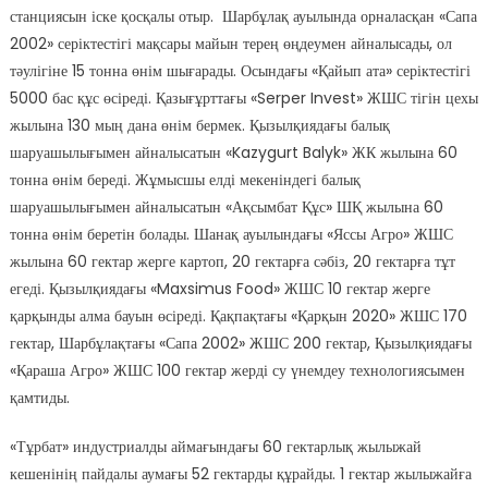
станциясын іске қосқалы отыр. Шарбұлақ ауылында орналасқан «Сапа
2002» серіктестігі мақсары майын терең өңдеумен айналысады, ол
тәулігіне 15 тонна өнім шығарады. Осындағы «Қайып ата» серіктестігі
5000 бас құс өсіреді. Қазығұрттағы «Serper Invest» ЖШС тігін цехы
жылына 130 мың дана өнім бермек. Қызылқиядағы балық
шаруашылығымен айналысатын «Kazygurt Balyk» ЖК жылына 60
тонна өнім береді. Жұмысшы елді мекеніндегі балық
шаруашылығымен айналысатын «Ақсымбат Құс» ШҚ жылына 60
тонна өнім беретін болады. Шанақ ауылындағы «Яссы Агро» ЖШС
жылына 60 гектар жерге картоп, 20 гектарға сәбіз, 20 гектарға тұт
егеді. Қызылқиядағы «Maxsimus Food» ЖШС 10 гектар жерге
қарқынды алма бауын өсіреді. Қақпақтағы «Қарқын 2020» ЖШС 170
гектар, Шарбұлақтағы «Сапа 2002» ЖШС 200 гектар, Қызылқиядағы
«Қараша Агро» ЖШС 100 гектар жерді су үнемдеу технологиясымен
қамтиды.
«Тұрбат» индустриалды аймағындағы 60 гектарлық жылыжай
кешенінің пайдалы аумағы 52 гектарды құрайды. 1 гектар жылыжайға