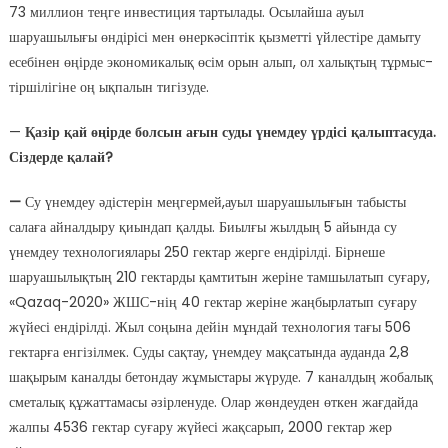
73 миллион теңге инвестиция тартылады. Осылайша ауыл
шаруашылығы өндірісі мен өнеркәсіптік қызметті үйлестіре дамыту
есебінен өңірде экономикалық өсім орын алып, ол халықтың тұрмыс-
тіршілігіне оң ықпалын тигізуде.
—
Қазір қай өңірде болсын ағын суды үнемдеу үрдісі қалыптасуда.
Сіздерде қалай?
—
Су үнемдеу әдістерін меңгермей,ауыл шаруашылығын табысты
салаға айналдыру қиындап қалды. Биылғы жылдың 5 айында су
үнемдеу технологиялары 250 гектар жерге ендірілді. Бірнеше
шаруашылықтың 210 гектарды қамтитын жеріне тамшылатып суғару,
«Qazaq-2020» ЖШС-нің 40 гектар жеріне жаңбырлатып суғару
жүйесі ендірілді. Жыл соңына дейін мұндай технология тағы 506
гектарға енгізілмек. Суды сақтау, үнемдеу мақсатында ауданда 2,8
шақырым каналды бетондау жұмыстары жүруде. 7 каналдың жобалық
сметалық құжаттамасы әзірленуде. Олар жөндеуден өткен жағдайда
жалпы 4536 гектар суғару жүйесі жақсарып, 2000 гектар жер