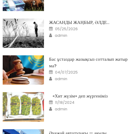
ЖАСАНДЫ ЖАҢБЫР, ӘЛДЕ…
Posted
05/25/2026
on
Author
admin
Бас ұстаздар жазықсыз сотталып жатыр
ма?
Posted
04/07/2025
on
Author
admin
«Хит жүзім» деп жүргеніміз
Posted
11/18/2024
on
Author
admin
Әуежай автотұрағы — ақылы