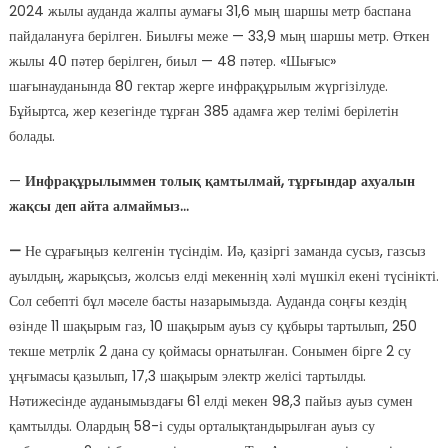
2024 жылы ауданда жалпы аумағы 31,6 мың шаршы метр баспана
пайдалануға берілген. Биылғы меже — 33,9 мың шаршы метр. Өткен
жылы 40 пәтер берілген, биыл — 48 пәтер. «Шығыс»
шағынауданында 80 гектар жерге инфрақұрылым жүргізілуде.
Бұйыртса, жер кезегінде тұрған 385 адамға жер телімі берілетін
болады.
—
Инфрақұрылыммен толық қамтылмай, тұрғындар ахуалын
жақсы деп айта алмаймыз…
—
Не сұрағыңыз келгенін түсіндім. Иә, қазіргі заманда сусыз, газсыз
ауылдың, жарықсыз, жолсыз елді мекеннің хәлі мүшкіл екені түсінікті.
Сол себепті бұл мәселе басты назарымызда. Ауданда соңғы кездің
өзінде 11 шақырым газ, 10 шақырым ауыз су құбыры тартылып, 250
текше метрлік 2 дана су қоймасы орнатылған. Сонымен бірге 2 су
ұңғымасы қазылып, 17,3 шақырым электр желісі тартылды.
Нәтижесінде ауданымыздағы 61 елді мекен 98,3 пайыз ауыз сумен
қамтылды. Олардың 58-і суды орталықтандырылған ауыз су