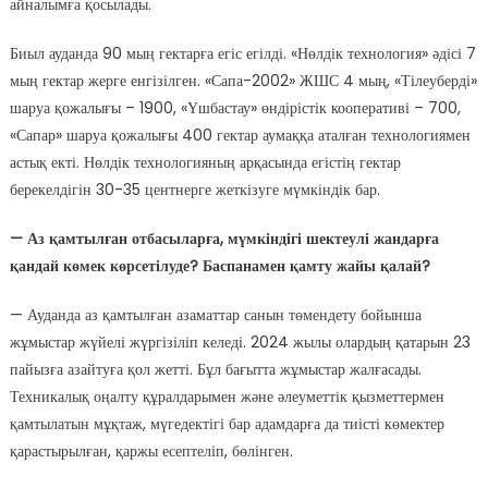
айналымға қосылады.
Биыл ауданда 90 мың гектарға егіс егілді. «Нөлдік технология» әдісі 7
мың гектар жерге енгізілген. «Сапа-2002» ЖШС 4 мың, «Тілеуберді»
шаруа қожалығы – 1900, «Үшбастау» өндірістік кооперативі – 700,
«Сапар» шаруа қожалығы 400 гектар аумаққа аталған технологиямен
астық екті. Нөлдік технологияның арқасында егістің гектар
берекелдігін 30-35 центнерге жеткізуге мүмкіндік бар.
— Аз қамтылған отбасыларға, мүмкіндігі шектеулі жандарға
қандай көмек көрсетілуде? Баспанамен қамту жайы қалай?
— Ауданда аз қамтылған азаматтар санын төмендету бойынша
жұмыстар жүйелі жүргізіліп келеді. 2024 жылы олардың қатарын 23
пайызға азайтуға қол жетті. Бұл бағытта жұмыстар жалғасады.
Техникалық оңалту құралдарымен және әлеуметтік қызметтермен
қамтылатын мұқтаж, мүгедектігі бар адамдарға да тиісті көмектер
қарастырылған, қаржы есептеліп, бөлінген.