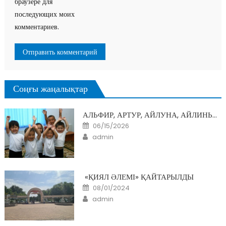
браузере для
последующих моих
комментариев.
Соңғы жаңалықтар
АЛЬФИР, АРТУР, АЙЛУНА, АЙЛИНЬ…
Posted
06/15/2026
on
Author
admin
«ҚИЯЛ ӘЛЕМІ» ҚАЙТАРЫЛДЫ
Posted
08/01/2024
on
Author
admin