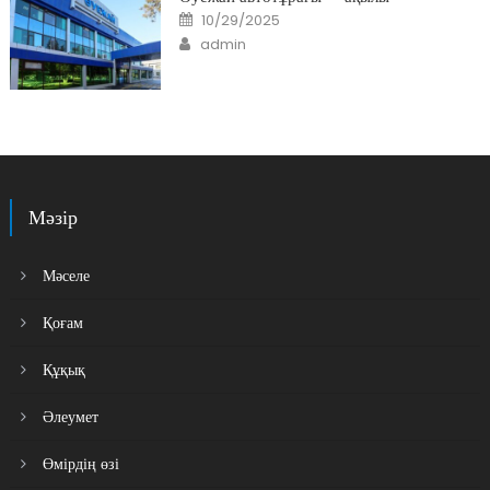
Posted
10/29/2025
on
Author
admin
Мәзір
Мәселе
Қоғам
Құқық
Әлеумет
Өмірдің өзі