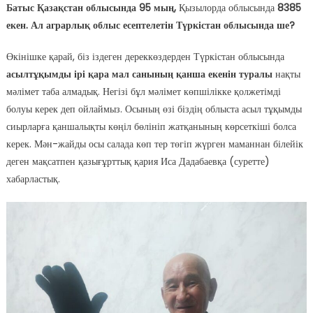
Батыс Қазақстан облысында
95 мың,
Қызылорда облысында
8385
екен. Ал аграрлық облыс есептелетін Түркістан облысында ше?
Өкінішке қарай, біз іздеген дереккөздерден Түркістан облысында
асылтұқымды ірі қара мал санының қанша екенін туралы
нақты
мәлімет таба алмадық. Негізі бұл мәлімет көпшілікке қолжетімді
болуы керек деп ойлаймыз. Осының өзі біздің облыста асыл тұқымды
сиырларға қаншалықты көңіл бөлініп жатқанының көрсеткіші болса
керек. Мән-жайды осы салада көп тер төгіп жүрген маманнан білейік
деген мақсатпен қазығұрттық қария Иса Дадабаевқа (суретте)
хабарластық.