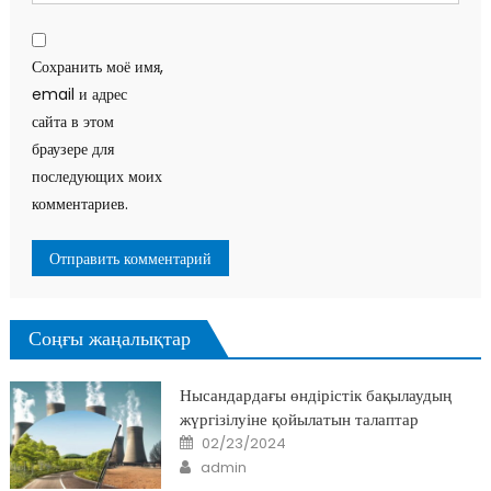
Сохранить моё имя,
email и адрес
сайта в этом
браузере для
последующих моих
комментариев.
Соңғы жаңалықтар
Нысандардағы өндірістік бақылаудың
жүргізілуіне қойылатын талаптар
Posted
02/23/2024
on
Author
admin