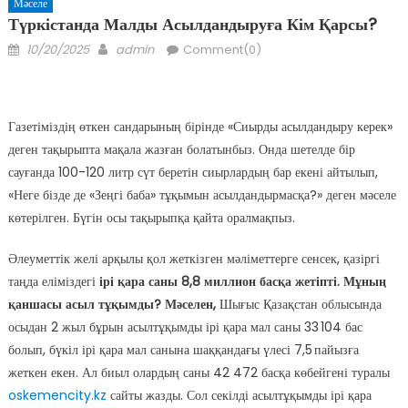
Мәселе
Түркістанда Малды Асылдандыруға Кім Қарсы?
Posted
Author
10/20/2025
admin
Comment(0)
on
Газетіміздің өткен сандарының бірінде «Сиырды асылдандыру керек»
деген тақырыпта мақала жазған болатынбыз. Онда шетелде бір
сауғанда 100-120 литр сүт беретін сиырлардың бар екені айтылып,
«Неге бізде де «Зеңгі баба» тұқымын асылдандырмасқа?» деген мәселе
көтерілген. Бүгін осы тақырыпқа қайта оралмақпыз.
Әлеуметтік желі арқылы қол жеткізген мәліметтерге сенсек, қазіргі
таңда еліміздегі
ірі қара саны 8,8 миллион басқа жет
іпті. Мұның
қаншасы асыл тұқымды? Мәселен,
Шығыс Қазақстан облысында
осыдан 2 жыл бұрын асылтұқымды ірі қара мал саны 33 104 бас
болып, бүкіл ірі қара мал санына шаққандағы үлесі 7,5 пайызға
жеткен екен. Ал биыл олардың саны 42 472 басқа көбейгені туралы
oskemencity.kz
сайты жазды. Сол секілді асылтұқымды ірі қара