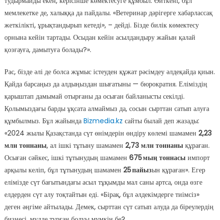
тудырмайды екен, керісінше көмектесуге құмбыл. Өйткені, бұл
мемлекетке де, халыққа да пайдалы. «Ветеринар дәрігерге хабарлассақ
жеткілікті, ұрықтандырып кетеді», – дейді. Бізде билік көмектесу
орнына кейін тартады. Осыдан кейін асылдандыру жайын қалай
қозғауға, дамытуға болады?».
Рас, бізде әлі де болса жұмыс істеуден құжат рәсімдеу әлдеқайда қиын.
Қайда барсаңыз да алдыңыздан шығатыны — бюрократия. Еліміздің
қарыштап дамымай отырғаны да осыған байланысты секілді.
Қолымыздағы барды ұқсата алмаймыз да, сосын сырттан сатып алуға
құмбылмыз. Бұл жайында
Bizmedia.kz
сайты былай деп жазады:
«2024 жылы Қазақстанда сүт өнімдерін өндіру көлемі шамамен
2,23
млн тоннаны
, ал ішкі тұтыну шамамен
2,73 млн тоннаны
құраған.
Осыған сәйкес, ішкі тұтынудың шамамен
675 мың тоннасы
импорт
арқылы келіп, бұл тұтынудың шамамен
25
пайыз
ын құраған». Егер
елімізде сүт бағытындағы асыл тұқымды мал саны артса, онда өзге
елдерден сүт алу тоқтайтын еді. «Бірақ, бұл әлдекімдерге тиімсіз»
деген әңгіме айтылады. Демек, сырттан сүт сатып алуда да біреулердің
бизнесі, мүдде тұрған болуы мүмкін бе?