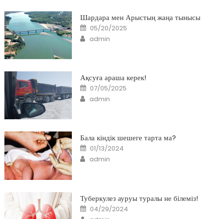
Шардара мен Арыстың жаңа тынысы
Posted
05/20/2025
on
Author
admin
Ақсуға араша керек!
Posted
07/05/2025
on
Author
admin
Бала кіндік шешеге тарта ма?
Posted
01/13/2024
on
Author
admin
Туберкулез ауруы туралы не білеміз!
Posted
04/29/2024
on
Author