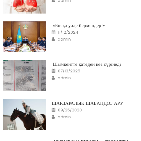
admin
«Босқа уәде бермеңдер!»
Posted
11/12/2024
on
Author
admin
Шымкентте қатеден көз сүрінеді
Posted
07/13/2025
on
Author
admin
ШАРДАРАЛЫҚ ШАБАНДОЗ АРУ
Posted
09/25/2023
on
Author
admin