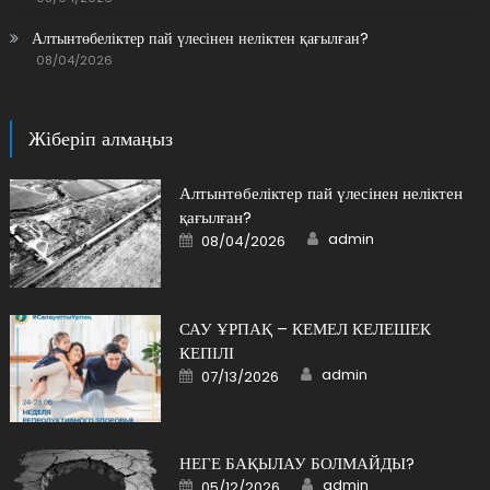
Алтынтөбеліктер пай үлесінен неліктен қағылған?
08/04/2026
Жіберіп алмаңыз
Алтынтөбеліктер пай үлесінен неліктен
қағылған?
Author
Posted
admin
08/04/2026
on
САУ ҰРПАҚ – КЕМЕЛ КЕЛЕШЕК
КЕПІЛІ
Author
Posted
admin
07/13/2026
on
НЕГЕ БАҚЫЛАУ БОЛМАЙДЫ?
Author
Posted
admin
05/12/2026