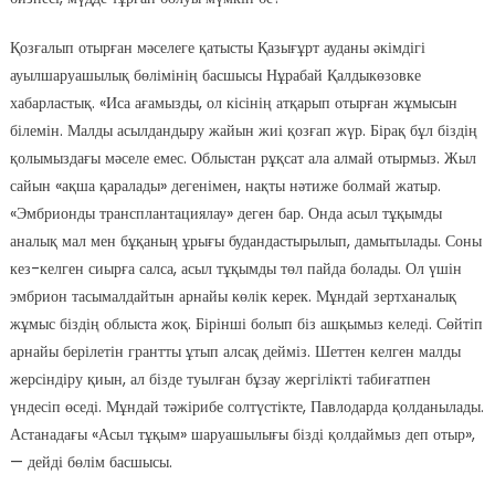
Қозғалып отырған мәселеге қатысты Қазығұрт ауданы әкімдігі
ауылшаруашылық бөлімінің басшысы Нұрабай Қалдыкөзовке
хабарластық. «Иса ағамызды, ол кісінің атқарып отырған жұмысын
білемін. Малды асылдандыру жайын жиі қозғап жүр. Бірақ бұл біздің
қолымыздағы мәселе емес. Облыстан рұқсат ала алмай отырмыз. Жыл
сайын «ақша қаралады» дегенімен, нақты нәтиже болмай жатыр.
«Эмбрионды трансплантациялау» деген бар. Онда асыл тұқымды
аналық мал мен бұқаның ұрығы будандастырылып, дамытылады. Соны
кез-келген сиырға салса, асыл тұқымды төл пайда болады. Ол үшін
эмбрион тасымалдайтын арнайы көлік керек. Мұндай зертханалық
жұмыс біздің облыста жоқ. Бірінші болып біз ашқымыз келеді. Сөйтіп
арнайы берілетін грантты ұтып алсақ дейміз. Шеттен келген малды
жерсіндіру қиын, ал бізде туылған бұзау жергілікті табиғатпен
үндесіп өседі. Мұндай тәжірибе солтүстікте, Павлодарда қолданылады.
Астанадағы «Асыл тұқым» шаруашылығы бізді қолдаймыз деп отыр»,
— дейді бөлім басшысы.