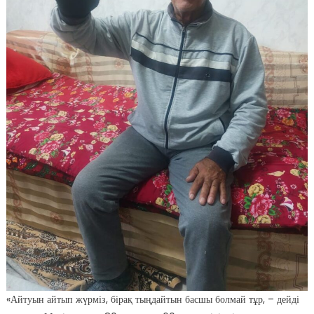
«Айтуын айтып жүрміз, бірақ тыңдайтын басшы болмай тұр, – дейді