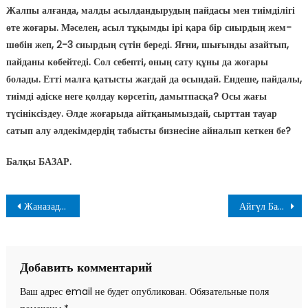
Жалпы алғанда, малды асылдандырудың пайдасы мен тиімділігі
өте жоғары. Мәселен, асыл тұқымды ірі қара бір сиырдың жем-
шөбін жеп, 2-3 сиырдың сүтін береді. Яғни, шығынды азайтып,
пайданы көбейтеді. Сол себепті, оның сату құны да жоғары
болады. Етті малға қатысты жағдай да осындай. Ендеше, пайдалы,
тиімді әдіске неге қолдау көрсетіп, дамытпасқа? Осы жағы
түсініксіздеу. Әлде жоғарыда айтқанымыздай, сырттан тауар
сатып алу әлдекімдердің табысты бизнесіне айналып кеткен бе?
Балқы БАЗАР.
Навигация
Жаназадан кейінгі жанжал
Айгүл Бажан: «Менің талғамым басқа…»
по
записям
Добавить комментарий
Ваш адрес email не будет опубликован.
Обязательные поля