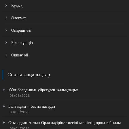
Құқық
Әлеумет
Өмірдің өзі
Біле жүріңіз
Оқшау ой
Соңғы жаңалықтар
«Ұят боладыны» үйретуден жалықпаңыз
08/06/2026
Бала құқы – басты назарда
08/05/2026
Отырардан Алтын Орда дәуіріне тиесілі мешіттің орны табылды
08/04/2026