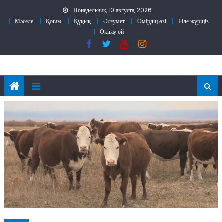
Skip
Понедельник, 10 августа, 2026
to
Мәселе
Қоғам
Құқық
Әлеумет
Өмірдің өзі
Біле жүріңіз
content
Оқшау ой