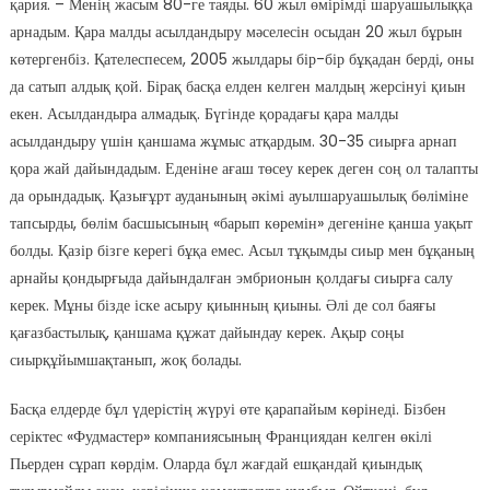
қария. – Менің жасым 80-ге таяды. 60 жыл өмірімді шаруашылыққа
арнадым. Қара малды асылдандыру мәселесін осыдан 20 жыл бұрын
көтергенбіз. Қателеспесем, 2005 жылдары бір-бір бұқадан берді, оны
да сатып алдық қой. Бірақ басқа елден келген малдың жерсінуі қиын
екен. Асылдандыра алмадық. Бүгінде қорадағы қара малды
асылдандыру үшін қаншама жұмыс атқардым. 30-35 сиырға арнап
қора жай дайындадым. Еденіне ағаш төсеу керек деген соң ол талапты
да орындадық. Қазығұрт ауданының әкімі ауылшаруашылық бөліміне
тапсырды, бөлім басшысының «барып көремін» дегеніне қанша уақыт
болды. Қазір бізге керегі бұқа емес. Асыл тұқымды сиыр мен бұқаның
арнайы қондырғыда дайындалған эмбрионын қолдағы сиырға салу
керек. Мұны бізде іске асыру қиынның қиыны. Әлі де сол баяғы
қағазбастылық, қаншама құжат дайындау керек. Ақыр соңы
сиырқұйымшақтанып, жоқ болады.
Басқа елдерде бұл үдерістің жүруі өте қарапайым көрінеді. Бізбен
серіктес «Фудмастер» компаниясының Франциядан келген өкілі
Пьерден сұрап көрдім. Оларда бұл жағдай ешқандай қиындық