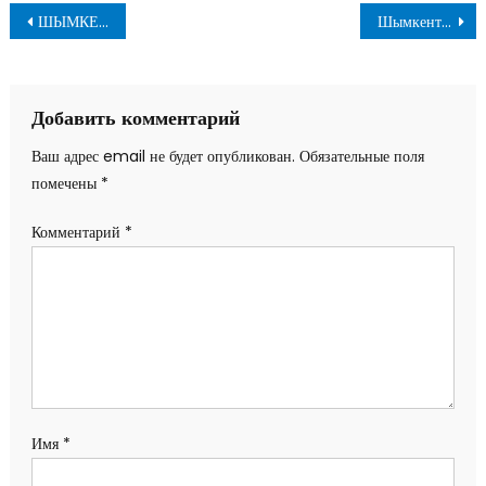
Навигация
ШЫМКЕНТТЕ ЖАҒЫМДЫ ДА, ЖАҒЫМСЫЗ ДА ЖАЙЛАР БАР…
Шымкент жемқорлардан тазарып жатыр ма…
по
записям
Добавить комментарий
Ваш адрес email не будет опубликован.
Обязательные поля
помечены
*
Комментарий
*
Имя
*