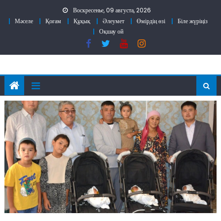
Skip
Воскресенье, 09 августа, 2026
to
Мәселе
Қоғам
Құқық
Әлеумет
Өмірдің өзі
Біле жүріңіз
content
Оқшау ой