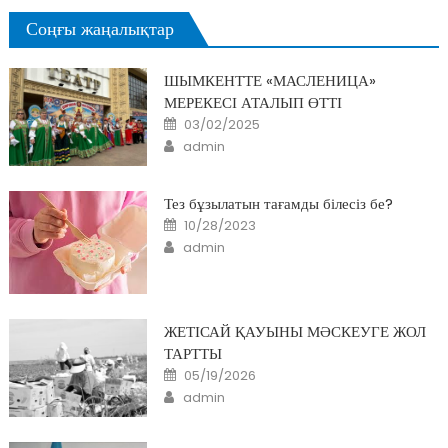
Соңғы жаңалықтар
ШЫМКЕНТТЕ «МАСЛЕНИЦА»
МЕРЕКЕСІ АТАЛЫП ӨТТІ
Posted
03/02/2025
on
Author
admin
Тез бұзылатын тағамды білесіз бе?
Posted
10/28/2023
on
Author
admin
ЖЕТІСАЙ ҚАУЫНЫ МӘСКЕУГЕ ЖОЛ
ТАРТТЫ
Posted
05/19/2026
on
Author
admin