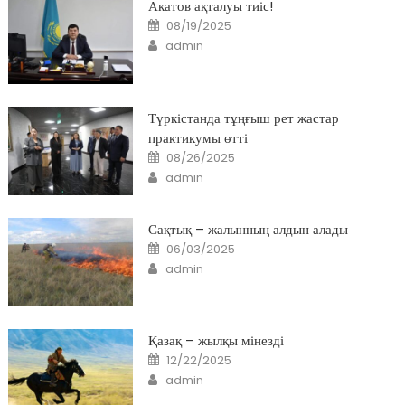
Акатов ақталуы тиіс!
Posted
08/19/2025
on
Author
admin
Түркістанда тұңғыш рет жастар
практикумы өтті
Posted
08/26/2025
on
Author
admin
Сақтық – жалынның алдын алады
Posted
06/03/2025
on
Author
admin
Қазақ – жылқы мінезді
Posted
12/22/2025
on
Author
admin