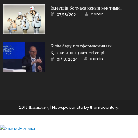
Іздеушің болмаса құның көк тиын…
Author
Posted
admin
07/18/2024
on
Білім беру платформасындағы
Қазақстанның жетістіктері
Author
Posted
admin
01/18/2024
on
2019 Шымкент қ.
|
Newspaper Lite by
themecentury
.