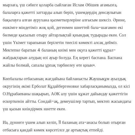
мырзаға, үш сәбиге қоларба сыйлаған Ислам Әбішев ағамызға,
балаларға қажетті заттарды алып беріп, үшемдердің денсаулығын
бақылауға алған аурухана қызметкерлеріне алғысым шексіз. Әрине,
ешкімге міндетіміз жоқ қой, дегенмен шиеттей бала-шағамен екі
бөлмеде қысылып отыру айтарлықтай қиындық тудырады екен. Сол
үшін Үкімет тарапынан берілетін тиесілі көмекті алсақ дейміз.
Мектепке баратын 4 баланың киімі мен оқуға қажетті құрал-
жабдықтарын алудың өзі ауыр болуда. Ең керегі баспана. Баспана
жайлы болмай, сапалы ұрпақ тәрбиелеу өте қиын».
Көпбалалы отбасының жағдайына байланысты Жаушықұм ауылдық
округінің әкімі Ерболат Құдайбергеновке хабарласқанымызда, ол кісі
О.Нұрабаеваны шақырып, АӘК алу үшін құжат дайындау қажеттігін
ескерткенін айтты. Сондай-ақ, демеушілер тартып, мектеп жасындағы
үш қызын киіндірмек ниетте екен.
Иә, дүниеге үшем алып келіп, 11 баланың ата-анасы болып отырған
отбасыға қандай көмек көрсетілсе де артықтық етпейді.