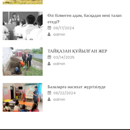
Өзі білмеген адам, басқадан нені талап
етеді?
Posted
09/17/2024
on
Author
admin
ТАЙҚАЗАН ҚҰЙЫЛҒАН ЖЕР
Posted
03/14/2025
on
Author
admin
Балаларға насихат жүргізілуде
Posted
09/22/2024
on
Author
admin