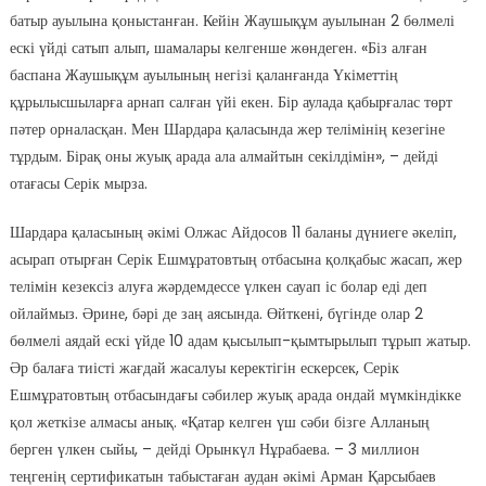
батыр ауылына қоныстанған. Кейін Жаушықұм ауылынан 2 бөлмелі
ескі үйді сатып алып, шамалары келгенше жөндеген. «Біз алған
баспана Жаушықұм ауылының негізі қаланғанда Үкіметтің
құрылысшыларға арнап салған үйі екен. Бір аулада қабырғалас төрт
пәтер орналасқан. Мен Шардара қаласында жер телімінің кезегіне
тұрдым. Бірақ оны жуық арада ала алмайтын секілдімін», – дейді
отағасы Серік мырза.
Шардара қаласының әкімі Олжас Айдосов 11 баланы дүниеге әкеліп,
асырап отырған Серік Ешмұратовтың отбасына қолқабыс жасап, жер
телімін кезексіз алуға жәрдемдессе үлкен сауап іс болар еді деп
ойлаймыз. Әрине, бәрі де заң аясында. Өйткені, бүгінде олар 2
бөлмелі аядай ескі үйде 10 адам қысылып-қымтырылып тұрып жатыр.
Әр балаға тиісті жағдай жасалуы керектігін ескерсек, Серік
Ешмұратовтың отбасындағы сәбилер жуық арада ондай мүмкіндікке
қол жеткізе алмасы анық. «Қатар келген үш сәби бізге Алланың
берген үлкен сыйы, – дейді Орынкүл Нұрабаева. – 3 миллион
теңгенің сертификатын табыстаған аудан әкімі Арман Қарсыбаев