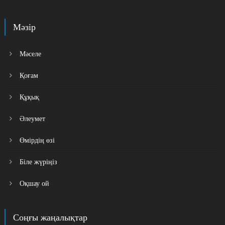
Мәзір
Мәселе
Қоғам
Құқық
Әлеумет
Өмірдің өзі
Біле жүріңіз
Оқшау ой
Соңғы жаңалықтар