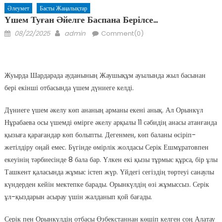
Әлеумет
Басты Жаңалықтар
Үшем Туған Әйелге Баспана Берілсе…
Posted
Author
08/22/2025
admin
Comment(0)
on
Жуырда Шардарада ауданының Жаушықұм ауылында жыл басынан
бері екінші отбасында үшем дүниеге келді.
Дүниеге үшем әкелу көп ананың арманы екені анық. Ал Орынкүл
Нұрабаева осы үшемді өмірге әкелу арқылы 11 сәбидің анасы атанғанда
қызыға қарағандар көп болыпты. Дегенмен, көп баланы өсіріп-
жетілдіру оңай емес. Бүгінде өмірлік жолдасы Серік Ешмұратовпен
екеуінің тәрбиесінде 8 бала бар. Үлкен екі қызы тұрмыс құрса, бір ұлы
Ташкент қаласында жұмыс істеп жүр. Үйдегі сегіздің төртеуі санаулы
күндерден кейін мектепке барады. Орынкүлдің өзі жұмыссыз. Серік
ұл-қыздарын асырау үшін жалданып қой бағады.
Серік пен Орынкүлдің отбасы Өзбекстаннан көшіп келген соң Алатау