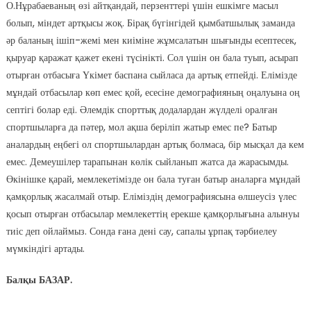
О.Нұрабаеваның өзі айтқандай, перзенттері үшін ешкімге масыл
болып, міндет артқысы жоқ. Бірақ бүгінгідей қымбатшылық заманда
әр баланың ішіп-жемі мен киіміне жұмсалатын шығынды есептесек,
қыруар қаражат қажет екені түсінікті. Сол үшін он бала туып, асырап
отырған отбасыға Үкімет баспана сыйласа да артық етпейді. Елімізде
мұндай отбасылар көп емес қой, есесіне демографияның оңалуына оң
септігі болар еді. Әлемдік спорттық додалардан жүлделі оралған
спортшыларға да пәтер, мол ақша беріліп жатыр емес пе? Батыр
аналардың еңбегі ол спортшылардан артық болмаса, бір мысқал да кем
емес. Демеушілер тарапынан көлік сыйланып жатса да жарасымды.
Өкінішке қарай, мемлекетімізде он бала туған батыр аналарға мұндай
қамқорлық жасалмай отыр. Еліміздің демографиясына өлшеусіз үлес
қосып отырған отбасылар мемлекеттің ерекше қамқорлығына алынуы
тиіс деп ойлаймыз. Сонда ғана дені сау, сапалы ұрпақ тәрбиелеу
мүмкіндігі артады.
Балқы БАЗАР.